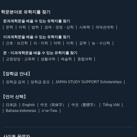
학문분야로 유학지를 찾기
문과계학문을 배울 수 있는 유학지를 찾기
문학
어학
법학
경제・경영・상학
사회학
국제관계학
이과계학문을 배울 수 있는 유학지를 찾기
간호・보건학
의・치학
약학
이학
공학
농・수산학
문・이과계학문을 배울 수 있는 유학지를 찾기
교원양성・교육학
생활과학
예술학
종합과학
【장학금 안내】
장학금 검색
장학금 응모
JAPAN STUDY SUPPORT Scholarships
【언어 선택】
日本語
English
中文（简体字）
中文（繁體字）
Tiếng Việt
Bahasa Indonesia
ภาษาไทย
사이트 운영자