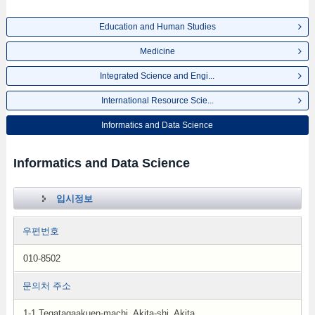
Education and Human Studies
Medicine
Integrated Science and Engi...
International Resource Scie...
Informatics and Data Science
Informatics and Data Science
입시정보
우편번호
010-8502
문의처 주소
1-1 Tegatagaakuen-machi, Akita-shi, Akita