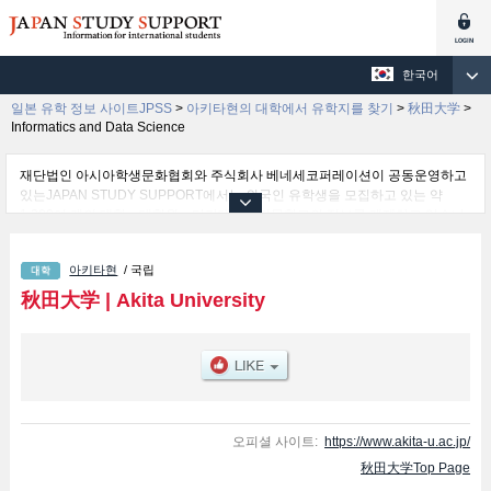
한국어
일본 유학 정보 사이트JPSS
>
아키타현의 대학에서 유학지를 찾기
>
秋田大学
>
Informatics and Data Science
재단법인 아시아학생문화협회와 주식회사 베네세코퍼레이션이 공동운영하고
있는JAPAN STUDY SUPPORT에서는 외국인 유학생을 모집하고 있는 약
1,300여 개의 대학・대학원・단기대학・전문학교의 정보를 게재하고 있습니
다.
여기에서는 秋田大学 관한 자세한 정보를 게재하고 있어 Education and
아키타현
/ 국립
Human Studies 학부및Medicine 학부및Integrated Science and Engineering
for Environments 학부및International Resource Sciences 학부및Informatics
秋田大学
|
Akita University
and Data Science 학부 등의 학부별 정보, 모집정원과 합격자수 등의 입시정
보, 시설안내, 교통정보 등 외국인 유학생에게 유익하고 필요한 정보를 게재하
고 있으므로 많이 이용해 주시기 바랍니다.
오피셜 사이트:
https://www.akita-u.ac.jp/
秋田大学Top Page