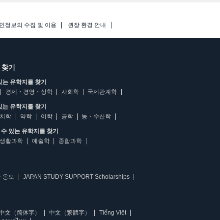
인정보의 수집 및 이용
권장 환경 안내
 찾기
있는 유학지를 찾기
경제・경영・상학
사회학
국제관계학
있는 유학지를 찾기
치학
약학
이학
공학
농・수산학
수 있는 유학지를 찾기
생활과학
예술학
종합과학
 응모
JAPAN STUDY SUPPORT Scholarships
中文（简体字）
中文（繁體字）
Tiếng Việt