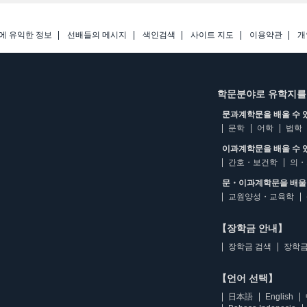
에 유익한 정보
선배들의 메시지
색인검색
사이트 지도
이용약관
개
학문분야로 유학지를
문과계학문을 배울 수 
문학
어학
법학
이과계학문을 배울 수 
간호・보건학
의・
문・이과계학문을 배울 
교원양성・교육학
【장학금 안내】
장학금 검색
장학금
【언어 선택】
日本語
English