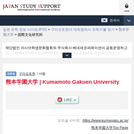
한국어
일본 유학 정보 사이트JPSS
>
구마모토현의 대학원에서 유학지를 찾기
>
熊本学
園大学
>
国際文化研究科
재단법인 아시아학생문화협회와 주식회사 베네세코퍼레이션이 공동운영하고
있는JAPAN STUDY SUPPORT에서는 외국인 유학생을 모집하고 있는 약
1,300여 개의 대학・대학원・단기대학・전문학교의 정보를 게재하고 있습니
다.
여기에서는 熊本学園大学 관한 자세한 정보를 게재하고 있어 Graduate
구마모토현
/ 사립
School of Economics and Commerce및Social Welfare및国際文化研究科및
Accountancy 등의 연구과별 정보, 모집정원과 합격자수 등의 입시정보, 시설안
熊本学園大学
|
Kumamoto Gakuen University
내, 교통정보 등 외국인 유학생에게 유익하고 필요한 정보를 게재하고 있으므
로 많이 이용해 주시기 바랍니다.
오피셜 사이트:
https://www.kumagaku.ac.jp/
熊本学園大学Top Page