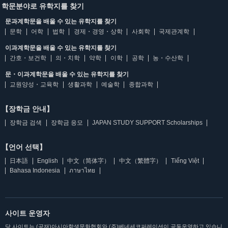
학문분야로 유학지를 찾기
문과계학문을 배울 수 있는 유학지를 찾기
문학
어학
법학
경제・경영・상학
사회학
국제관계학
이과계학문을 배울 수 있는 유학지를 찾기
간호・보건학
의・치학
약학
이학
공학
농・수산학
문・이과계학문을 배울 수 있는 유학지를 찾기
교원양성・교육학
생활과학
예술학
종합과학
【장학금 안내】
장학금 검색
장학금 응모
JAPAN STUDY SUPPORT Scholarships
【언어 선택】
日本語
English
中文（简体字）
中文（繁體字）
Tiếng Việt
Bahasa Indonesia
ภาษาไทย
사이트 운영자
당 사이트는 (공재)아시아학생문화협회와 (주)베네세코퍼레이션이 공동운영하고 있습니