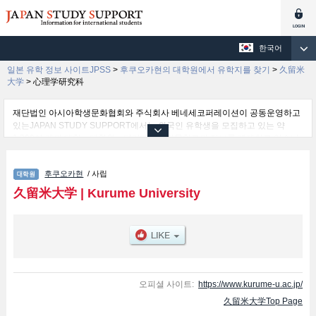
한국어
일본 유학 정보 사이트JPSS
>
후쿠오카현의 대학원에서 유학지를 찾기
>
久留米
大学
>
心理学研究科
재단법인 아시아학생문화협회와 주식회사 베네세코퍼레이션이 공동운영하고
있는JAPAN STUDY SUPPORT에서는 외국인 유학생을 모집하고 있는 약
1,300여 개의 대학・대학원・단기대학・전문학교의 정보를 게재하고 있습니
다.
여기에서는 久留米大学 관한 자세한 정보를 게재하고 있어 Graduate School
후쿠오카현
/ 사립
of Comparative Studies of Cultures and Societies및心理学研究科및Business
및Graduate School of Medicine 등의 연구과별 정보, 모집정원과 합격자수 등
久留米大学
|
Kurume University
의 입시정보, 시설안내, 교통정보 등 외국인 유학생에게 유익하고 필요한 정보
를 게재하고 있으므로 많이 이용해 주시기 바랍니다.
오피셜 사이트:
https://www.kurume-u.ac.jp/
久留米大学Top Page