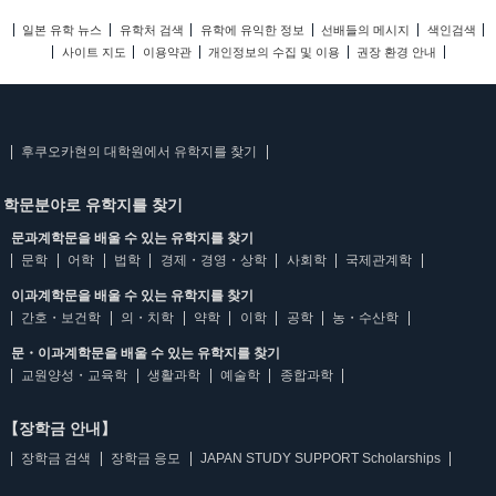
일본 유학 뉴스
유학처 검색
유학에 유익한 정보
선배들의 메시지
색인검색
사이트 지도
이용약관
개인정보의 수집 및 이용
권장 환경 안내
후쿠오카현의 대학원에서 유학지를 찾기
학문분야로 유학지를 찾기
문과계학문을 배울 수 있는 유학지를 찾기
문학
어학
법학
경제・경영・상학
사회학
국제관계학
이과계학문을 배울 수 있는 유학지를 찾기
간호・보건학
의・치학
약학
이학
공학
농・수산학
문・이과계학문을 배울 수 있는 유학지를 찾기
교원양성・교육학
생활과학
예술학
종합과학
【장학금 안내】
장학금 검색
장학금 응모
JAPAN STUDY SUPPORT Scholarships