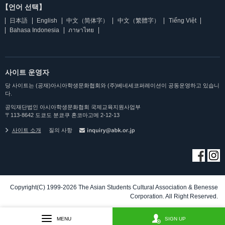
【언어 선택】
日本語
English
中文（简体字）
中文（繁體字）
Tiếng Việt
Bahasa Indonesia
ภาษาไทย
사이트 운영자
당 사이트는 (공재)아시아학생문화협회와 (주)베네세코퍼레이션이 공동운영하고 있습니
다.
공익재단법인 아시아학생문화협회 국제교육지원사업부
〒113-8642 도쿄도 분쿄쿠 혼코마고메 2-12-13
사이트 소개
질의 사항
Copyright(C) 1999-2026 The Asian Students Cultural Association & Benesse
Corporation. All Right Reserved.
MENU
SIGN UP