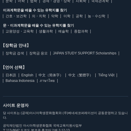
문학
어학
법학
경제・경영・상학
사회학
국제관계학
이과계학문을 배울 수 있는 유학지를 찾기
간호・보건학
의・치학
약학
이학
공학
농・수산학
문・이과계학문을 배울 수 있는 유학지를 찾기
교원양성・교육학
생활과학
예술학
종합과학
【장학금 안내】
장학금 검색
장학금 응모
JAPAN STUDY SUPPORT Scholarships
【언어 선택】
日本語
English
中文（简体字）
中文（繁體字）
Tiếng Việt
Bahasa Indonesia
ภาษาไทย
사이트 운영자
당 사이트는 (공재)아시아학생문화협회와 (주)베네세코퍼레이션이 공동운영하고 있습니
다.
공익재단법인 아시아학생문화협회 국제교육지원사업부
〒113-8642 도쿄도 분쿄쿠 혼코마고메 2-12-13