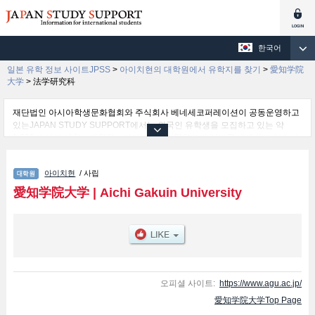
한국어
일본 유학 정보 사이트JPSS
>
아이치현의 대학원에서 유학지를 찾기
>
愛知学院
大学
>
法学研究科
재단법인 아시아학생문화협회와 주식회사 베네세코퍼레이션이 공동운영하고
있는JAPAN STUDY SUPPORT에서는 외국인 유학생을 모집하고 있는 약
1,300여 개의 대학・대학원・단기대학・전문학교의 정보를 게재하고 있습니
다.
여기에서는 愛知学院大学 관한 자세한 정보를 게재하고 있어 Letters및
아이치현
/ 사립
Commerce및Management및法学研究科및Dental Sciences및Policy Studies
및Psyshological and Physical Science및Pharmacy및Economics 등의 연구
愛知学院大学
|
Aichi Gakuin University
과별 정보, 모집정원과 합격자수 등의 입시정보, 시설안내, 교통정보 등 외국인
유학생에게 유익하고 필요한 정보를 게재하고 있으므로 많이 이용해 주시기 바
랍니다.
오피셜 사이트:
https://www.agu.ac.jp/
愛知学院大学Top Page