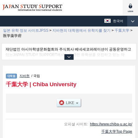
한국어
일본 유학 정보 사이트JPSS
>
지바현의 대학원에서 유학지를 찾기
>
千葉大学
>
医学薬学府
재단법인 아시아학생문화협회와 주식회사 베네세코퍼레이션이 공동운영하고
있는JAPAN STUDY SUPPORT에서는 외국인 유학생을 모집하고 있는 약
1,300여 개의 대학・대학원・단기대학・전문학교의 정보를 게재하고 있습니
다.
여기에서는 千葉大学 관한 자세한 정보를 게재하고 있어 Education및
지바현
/ 국립
Graduate School of Nursing및Law School및Graduate School of Humanities
and Studies on Public Affairs및医学薬学府및Graduate school of Science
千葉大学
|
Chiba University
and Engineering, Chiba University (Science Field)및Graduate School of
Horticulture및Graduate Degree Program of Global and Transdisciplinary
Studies및Informatics 등의 연구과별 정보, 모집정원과 합격자수 등의 입시정
보, 시설안내, 교통정보 등 외국인 유학생에게 유익하고 필요한 정보를 게재하
고 있으므로 많이 이용해 주시기 바랍니다.
오피셜 사이트:
https://www.chiba-u.ac.jp/
千葉大学Top Page