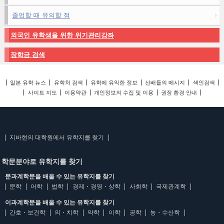
졸업할 때 유의할 점
외국인 유학생을 위한 위기관리강좌
장학금 검색
일본 유학 뉴스
유학처 검색
유학에 유익한 정보
선배들의 메시지
색인검색
사이트 지도
이용약관
개인정보의 수집 및 이용
권장 환경 안내
지바현의 대학원에서 유학지를 찾기
학문분야로 유학지를 찾기
문과계학문을 배울 수 있는 유학지를 찾기
문학
어학
법학
경제・경영・상학
사회학
국제관계학
이과계학문을 배울 수 있는 유학지를 찾기
간호・보건학
의・치학
약학
이학
공학
농・수산학