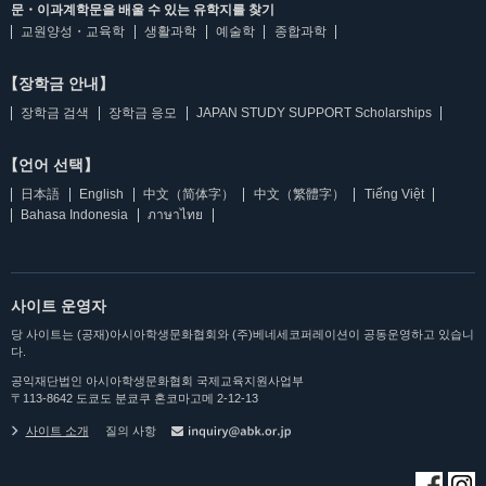
문・이과계학문을 배울 수 있는 유학지를 찾기
교원양성・교육학
생활과학
예술학
종합과학
【장학금 안내】
장학금 검색
장학금 응모
JAPAN STUDY SUPPORT Scholarships
【언어 선택】
日本語
English
中文（简体字）
中文（繁體字）
Tiếng Việt
Bahasa Indonesia
ภาษาไทย
사이트 운영자
당 사이트는 (공재)아시아학생문화협회와 (주)베네세코퍼레이션이 공동운영하고 있습니
다.
공익재단법인 아시아학생문화협회 국제교육지원사업부
〒113-8642 도쿄도 분쿄쿠 혼코마고메 2-12-13
사이트 소개
질의 사항