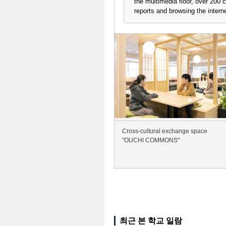
the multimedia floor, over 200 
reports and browsing the interne
Cross-cultural exchange space
"OUCHI COMMONS"
최근 본 학교 일람