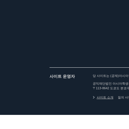
사이트 운영자
당 사이트는 (공재)아시
공익재단법인 아시아학생
〒113-8642 도쿄도 분쿄쿠
사이트 소개
질의 