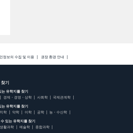
인정보의 수집 및 이용
권장 환경 안내
 찾기
있는 유학지를 찾기
경제・경영・상학
사회학
국제관계학
있는 유학지를 찾기
치학
약학
이학
공학
농・수산학
수 있는 유학지를 찾기
생활과학
예술학
종합과학