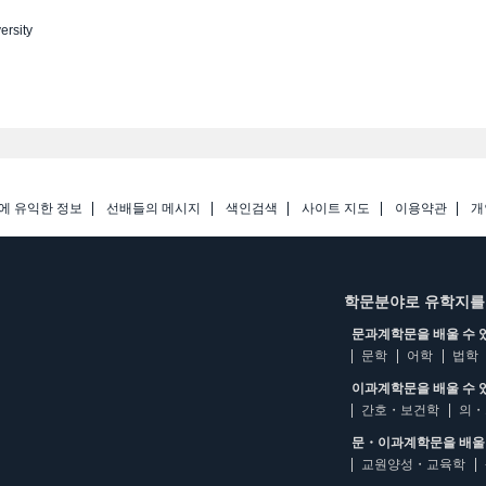
ersity
에 유익한 정보
선배들의 메시지
색인검색
사이트 지도
이용약관
개
학문분야로 유학지를
문과계학문을 배울 수 
문학
어학
법학
이과계학문을 배울 수 
간호・보건학
의・
문・이과계학문을 배울 
교원양성・교육학