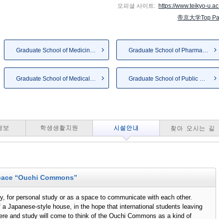
오피셜 사이트:
https://www.teikyo-u.ac.
帝京大学Top Pa
Graduate School of Medicine（...
Graduate School of Pharmaceut...
Graduate School of Medical Ca...
Graduate School of Public Hea...
space “Ouchi Commons”
y, for personal study or as a space to communicate with each other.
f a Japanese-style house, in the hope that international students leaving
ere and study will come to think of the Ouchi Commons as a kind of