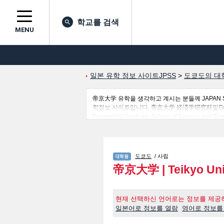
학교를 검색
MENU
일본 유학 정보 사이트JPSS
>
도쿄도의 대
帝京大学 유학을 생각하고 계시는 분들께 JAPA
학정보 사이트입니다. 帝京大学 経済学研究科및Graduate Schoo
Program)및Graduate School of Science and Eng
Programs） 등 연구과 별 상세 정보도 게재하
1,300여 개의 대학・대학원・단기대학・전문학교
도쿄도
/ 사립
帝京大学
|
Teikyo Uni
현재 선택하신 언어로는 정보를 제공하
일본어로 정보를 열람
영어로 정보를