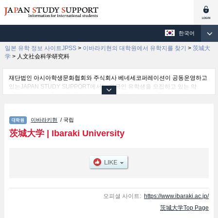
한국어
일본 유학 정보 사이트JPSS
>
이바라키현의 대학원에서 유학지를 찾기
>
茨城大
学
>
人文社会科学研究科
재단법인 아시아학생문화협회와 주식회사 베네세코퍼레이션이 공동운영하고
있는JAPAN STUDY SUPPORT에서는 외국인 유학생을 모집하고 있는 약
1,300여 개의 대학・대학원・단기대학・전문학교의 정보를 게재하고 있습니
다.
여기에서는 茨城大学 관한 자세한 정보를 게재하고 있어 人文社会科学研究科
이바라키현
/ 국립
및Graduate School of Education및The Graduate school of Science and
Engineering및Agriculture 등의 연구과별 정보, 모집정원과 합격자수 등의 입
茨城大学
|
Ibaraki University
시정보, 시설안내, 교통정보 등 외국인 유학생에게 유익하고 필요한 정보를 게
재하고 있으므로 많이 이용해 주시기 바랍니다.
오피셜 사이트:
https://www.ibaraki.ac.jp/
茨城大学Top Page