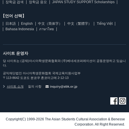
장학금 검색
장학금 응모
JAPAN STUDY SUPPORT Scholarships
【언어 선택】
日本語
English
中文（简体字）
中文（繁體字）
Tiếng Việt
Bahasa Indonesia
ภาษาไทย
사이트 운영자
당 사이트는 (공재)아시아학생문화협회와 (주)베네세코퍼레이션이 공동운영하고 있습니
다.
공익재단법인 아시아학생문화협회 국제교육지원사업부
〒113-8642 도쿄도 분쿄쿠 혼코마고메 2-12-13
사이트 소개
질의 사항
Copyright(C) 1999-2026 The Asian Students Cultural Association & Benesse
Corporation. All Right Reserved.