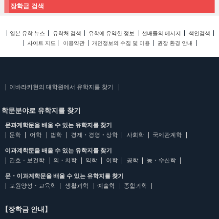
장학금 검색
일본 유학 뉴스
유학처 검색
유학에 유익한 정보
선배들의 메시지
색인검색
사이트 지도
이용약관
개인정보의 수집 및 이용
권장 환경 안내
이바라키현의 대학원에서 유학지를 찾기
학문분야로 유학지를 찾기
문과계학문을 배울 수 있는 유학지를 찾기
문학
어학
법학
경제・경영・상학
사회학
국제관계학
이과계학문을 배울 수 있는 유학지를 찾기
간호・보건학
의・치학
약학
이학
공학
농・수산학
문・이과계학문을 배울 수 있는 유학지를 찾기
교원양성・교육학
생활과학
예술학
종합과학
【장학금 안내】