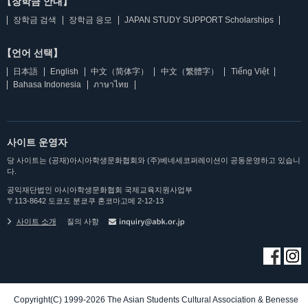
【장학금 안내】
장학금 검색
장학금 응모
JAPAN STUDY SUPPORT Scholarships
【언어 선택】
日本語
English
中文（简体字）
中文（繁體字）
Tiếng Việt
Bahasa Indonesia
ภาษาไทย
사이트 운영자
당 사이트는 (공재)아시아학생문화협회와 (주)베네세코퍼레이션이 공동운영하고 있습니
다.
공익재단법인 아시아학생문화협회 국제교육지원사업부
〒113-8642 도쿄도 분쿄쿠 혼코마고메 2-12-13
사이트 소개
질의 사항
Copyright(C) 1999-2026 The Asian Students Cultural Association & Benesse