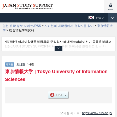
한국어
일본 유학 정보 사이트JPSS
>
지바현의 대학원에서 유학지를 찾기
>
東京情報大
学
>
総合情報学研究科
재단법인 아시아학생문화협회와 주식회사 베네세코퍼레이션이 공동운영하고
있는JAPAN STUDY SUPPORT에서는 외국인 유학생을 모집하고 있는 약
1,300여 개의 대학・대학원・단기대학・전문학교의 정보를 게재하고 있습니
다.
여기에서는 東京情報大学 관한 자세한 정보를 게재하고 있어 総合情報学研究
지바현
/ 사립
科 등의 연구과별 정보, 모집정원과 합격자수 등의 입시정보, 시설안내, 교통정
보 등 외국인 유학생에게 유익하고 필요한 정보를 게재하고 있으므로 많이 이
東京情報大学
|
Tokyo University of Information
용해 주시기 바랍니다.
Sciences
오피셜 사이트:
https://www.tuis.ac.jp/