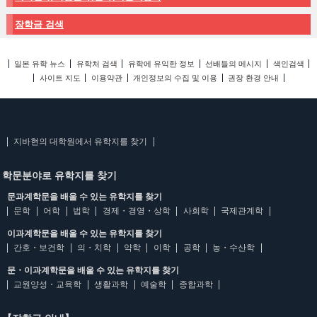
장학금 검색
일본 유학 뉴스
유학처 검색
유학에 유익한 정보
선배들의 메시지
색인검색
사이트 지도
이용약관
개인정보의 수집 및 이용
권장 환경 안내
지바현의 대학원에서 유학지를 찾기
학문분야로 유학지를 찾기
문과계학문을 배울 수 있는 유학지를 찾기
문학
어학
법학
경제・경영・상학
사회학
국제관계학
이과계학문을 배울 수 있는 유학지를 찾기
간호・보건학
의・치학
약학
이학
공학
농・수산학
문・이과계학문을 배울 수 있는 유학지를 찾기
교원양성・교육학
생활과학
예술학
종합과학