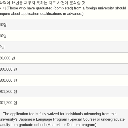
학력이 16년을 채우지 못하는 자도 사전에 문의할 것
기타(Those who have graduated (completed) from a foreign university should
inquire about application qualifications in advance.)
10명
10명
0명
20,000 엔
200,000 엔
500,000 엔
201,200 엔
901,200 엔
・The application fee is fully waived for individuals advancing from this
university's Japanese Language Program (Special Course) or undergraduate
faculty to a graduate school (Master's or Doctoral program).