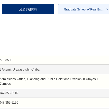
経済学研究科
Graduate School of Real Estat...
279-8550
1 Akemi, Urayasu-shi, Chiba
Admissions Office, Planning and Public Relations Division in Urayasu
Campus
047-355-5116
047-355-5159