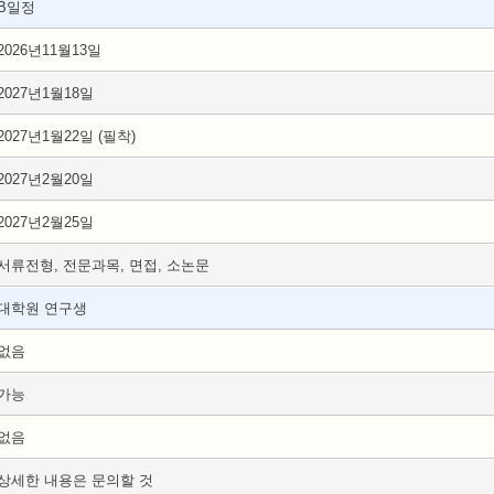
B일정
2026년11월13일
2027년1월18일
2027년1월22일 (필착)
2027년2월20일
2027년2월25일
서류전형, 전문과목, 면접, 소논문
대학원 연구생
없음
가능
없음
상세한 내용은 문의할 것