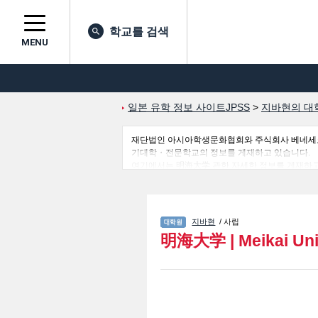
학교를 검색
MENU
일본 유학 정보 사이트JPSS
>
지바현의 대
재단법인 아시아학생문화협회와 주식회사 베네세코퍼레
기대학・전문학교의 정보를 게재하고 있습니다.
여기에서는 明海大学 관한 자세한 정보를 게재하고 있어 Gradua
정보, 모집정원과 합격자수 등의 입시정보, 시설안
지바현
/ 사립
明海大学
|
Meikai Uni