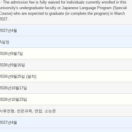
・The admission fee is fully waived for individuals currently enrolled in this
university's undergraduate faculty or Japanese Language Program (Special
Course) who are expected to graduate (or complete the program) in March
2027.
2027년4월
A일정
2026년8월7일
2026년9월16일
2026년9월25일 (필착)
2026년10월17일
2026년10월23일
서류전형, 전문과목, 면접, 소논문
2027년4월