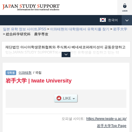
한국어
일본 유학 정보 사이트JPSS
>
이와테현의 대학원에서 유학지를 찾기
>
岩手大学
>
総合科学研究科 農学専攻
재단법인 아시아학생문화협회와 주식회사 베네세코퍼레이션이 공동운영하고
있는JAPAN STUDY SUPPORT에서는 외국인 유학생을 모집하고 있는 약
1,300여 개의 대학・대학원・단기대학・전문학교의 정보를 게재하고 있습니
다.
여기에서는 岩手大学 관한 자세한 정보를 게재하고 있어 Graduate School of
이와테현
/ 국립
Arts and Sciences - Division of Interdisciplinary Cultural Studies및Graduate
School of Education및Science and Engineering및総合科学研究科 農学専
岩手大学
|
Iwate University
攻및United Graduate School of Agricultural Sciences (UGAS)및Graduate
School of Arts and Sciences - Division of Regional Innovation and
Management및Graduate School of Arts and Sciences - Division of Science
and Engineering및Graduate School of Veterinary Sciences 등의 연구과별 정
보, 모집정원과 합격자수 등의 입시정보, 시설안내, 교통정보 등 외국인 유학생
에게 유익하고 필요한 정보를 게재하고 있으므로 많이 이용해 주시기 바랍니
다.
오피셜 사이트:
https://www.iwate-u.ac.jp/
岩手大学Top Page