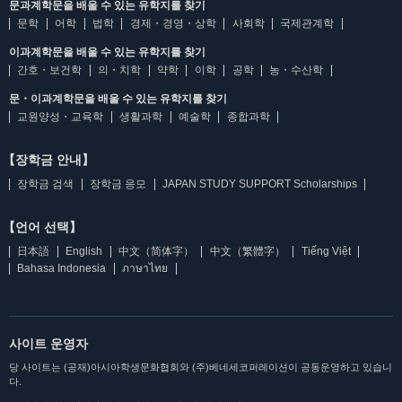
문과계학문을 배울 수 있는 유학지를 찾기
문학
어학
법학
경제・경영・상학
사회학
국제관계학
이과계학문을 배울 수 있는 유학지를 찾기
간호・보건학
의・치학
약학
이학
공학
농・수산학
문・이과계학문을 배울 수 있는 유학지를 찾기
교원양성・교육학
생활과학
예술학
종합과학
【장학금 안내】
장학금 검색
장학금 응모
JAPAN STUDY SUPPORT Scholarships
【언어 선택】
日本語
English
中文（简体字）
中文（繁體字）
Tiếng Việt
Bahasa Indonesia
ภาษาไทย
사이트 운영자
당 사이트는 (공재)아시아학생문화협회와 (주)베네세코퍼레이션이 공동운영하고 있습니
다.