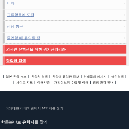
비자
교류활동에 도전
상담 창구
졸업할 때 유의할 점
외국인 유학생을 위한 위기관리강좌
장학금 검색
일본 유학 뉴스
유학처 검색
유학에 유익한 정보
선배들의 메시지
색인검색
사이트 지도
이용약관
개인정보의 수집 및 이용
권장 환경 안내
이와테현의 대학원에서 유학지를 찾기
학문분야로 유학지를 찾기