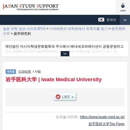
한국어
일본 유학 정보 사이트JPSS
>
이와테현의 대학원에서 유학지를 찾기
>
岩手医科
大学
>
薬学研究科
재단법인 아시아학생문화협회와 주식회사 베네세코퍼레이션이 공동운영하고
있는JAPAN STUDY SUPPORT에서는 외국인 유학생을 모집하고 있는 약
1,300여 개의 대학・대학원・단기대학・전문학교의 정보를 게재하고 있습니
다.
여기에서는 岩手医科大学 관한 자세한 정보를 게재하고 있어 Graduate
이와테현
/ 사립
School of Medical Science및薬学研究科 등의 연구과별 정보, 모집정원과 합
격자수 등의 입시정보, 시설안내, 교통정보 등 외국인 유학생에게 유익하고 필
岩手医科大学
|
Iwate Medical University
요한 정보를 게재하고 있으므로 많이 이용해 주시기 바랍니다.
오피셜 사이트:
https://www.iwate-med.ac.jp/
岩手医科大学Top Page