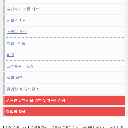
일본에서 생활 시작
생활의 지혜
장학금 응모
아르바이트
비자
교류활동에 도전
상담 창구
졸업할 때 유의할 점
외국인 유학생을 위한 위기관리강좌
장학금 검색
일본 유학 뉴스
유학처 검색
유학에 유익한 정보
선배들의 메시지
색인검색