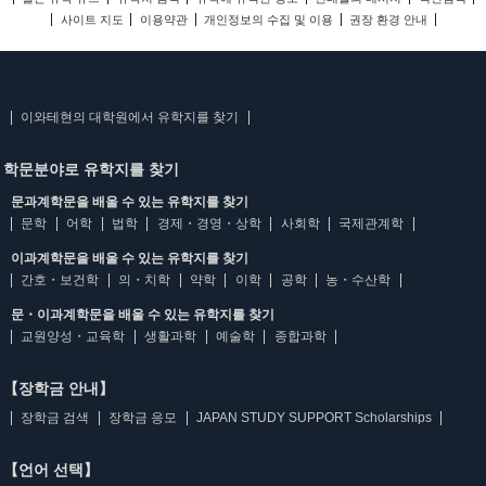
사이트 지도
이용약관
개인정보의 수집 및 이용
권장 환경 안내
이와테현의 대학원에서 유학지를 찾기
학문분야로 유학지를 찾기
문과계학문을 배울 수 있는 유학지를 찾기
문학
어학
법학
경제・경영・상학
사회학
국제관계학
이과계학문을 배울 수 있는 유학지를 찾기
간호・보건학
의・치학
약학
이학
공학
농・수산학
문・이과계학문을 배울 수 있는 유학지를 찾기
교원양성・교육학
생활과학
예술학
종합과학
【장학금 안내】
장학금 검색
장학금 응모
JAPAN STUDY SUPPORT Scholarships
【언어 선택】