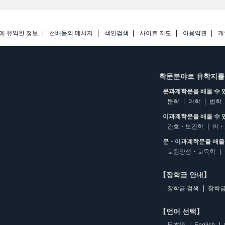
에 유익한 정보
선배들의 메시지
색인검색
사이트 지도
이용약관
개
학문분야로 유학지를
문과계학문을 배울 수 
문학
어학
법학
이과계학문을 배울 수 
간호・보건학
의・
문・이과계학문을 배울 
교원양성・교육학
【장학금 안내】
장학금 검색
장학금
【언어 선택】