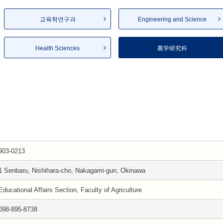
교육학연구과
Engineering and Science
Health Sciences
農学研究科
903-0213
1 Senbaru, Nishihara-cho, Nakagami-gun, Okinawa
Educational Affairs Section, Faculty of Agriculture
098-895-8738