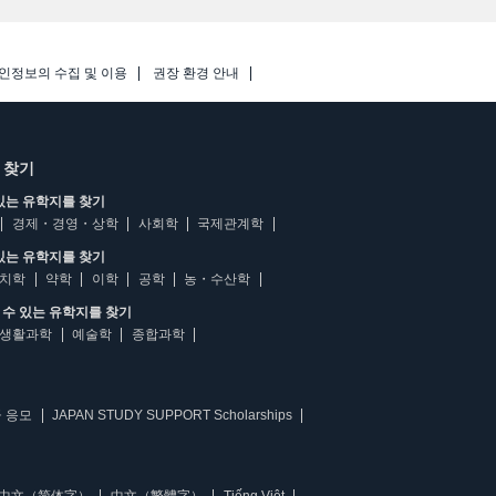
인정보의 수집 및 이용
권장 환경 안내
 찾기
있는 유학지를 찾기
경제・경영・상학
사회학
국제관계학
있는 유학지를 찾기
치학
약학
이학
공학
농・수산학
수 있는 유학지를 찾기
생활과학
예술학
종합과학
 응모
JAPAN STUDY SUPPORT Scholarships