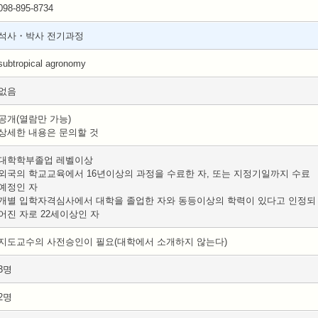
098-895-8734
석사・박사 전기과정
subtropical agronomy
없음
공개(열람만 가능)
상세한 내용은 문의할 것
대학학부졸업 레벨이상
외국의 학교교육에서 16년이상의 과정을 수료한 자, 또는 지정기일까지 수료
예정인 자
개별 입학자격심사에서 대학을 졸업한 자와 동등이상의 학력이 있다고 인정되
어진 자로 22세이상인 자
지도교수의 사전승인이 필요(대학에서 소개하지 않는다)
3명
2명