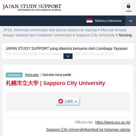
Bahasa Indonesia
JPSS, Informasi universitas dan pasca sarjana di Jepang
>
Mencari tempat
belajar sekolah dari Hokkaido Universitas
>
Sapporo City University
>
Nursing
JAPAN STUDY SUPPORT yang dikelola bersama oleh Lembaga Yayasan
The Asian Students Cultural Association (ABK) dan Benesse Corp.
menyediakan informasi sekitar 1300 universitas, pascasarjana, universitas
yunior, akademi kejuruan yang siap menerima mahasiswa(i) mancanegara.
Tersedia informasi rinci mengenai Sapporo City University, mencakup
Hokkaido
/ Sekolah lokal pablik
informasi per fakultas seperti Fakultas DesignatauFakultas Nursing, serta
berbagai informasi yang berguna bagi mahasiswa(i) mancanegara seperti
札幌市立大学
|
Sapporo City University
kuota untuk jumlah pendaftar dan jumlah kelulusan ujian masuk
mahasiswa(i) mancanegara, informasi mengenai ujian masuk, prasarana
kampus, akses jalan, dan lainnya. Silakan memanfaatkannya.
Official site:
https://www.scu.ac.jp/
Sapporo City UniversityKembali ke halaman utama