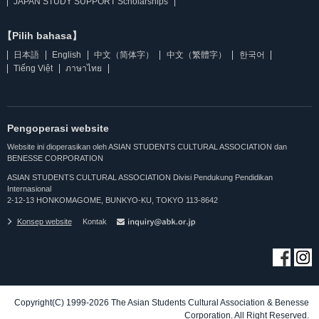
JAPAN STUDY SUPPORT Scholarships
【Pilih bahasa】
日本語
English
中文（简体字）
中文（繁體字）
한국어
Tiếng Việt
ภาษาไทย
Pengoperasi website
Website ini dioperasikan oleh ASIAN STUDENTS CULTURAL ASSOCIATION dan
BENESSE CORPORATION
ASIAN STUDENTS CULTURAL ASSOCIATION Divisi Pendukung Pendidikan
Internasional
2-12-13 HONKOMAGOME, BUNKYO-KU, TOKYO 113-8642
Konsep website
Kontak
Copyright(C) 1999-2026 The Asian Students Cultural Association & Benesse
Corporation. All Right Reserved.