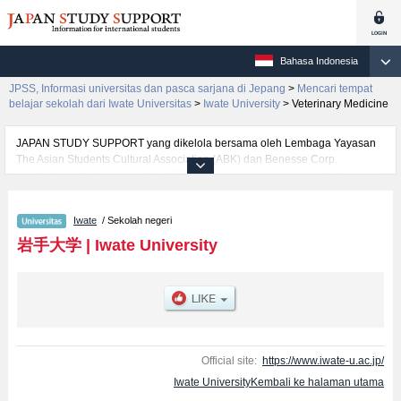
Bahasa Indonesia
JPSS, Informasi universitas dan pasca sarjana di Jepang
>
Mencari tempat
belajar sekolah dari Iwate Universitas
>
Iwate University
>
Veterinary Medicine
JAPAN STUDY SUPPORT yang dikelola bersama oleh Lembaga Yayasan
The Asian Students Cultural Association (ABK) dan Benesse Corp.
menyediakan informasi sekitar 1300 universitas, pascasarjana, universitas
yunior, akademi kejuruan yang siap menerima mahasiswa(i) mancanegara.
Tersedia informasi rinci mengenai Iwate University, mencakup informasi per
Iwate
/ Sekolah negeri
fakultas seperti Fakultas Humanities and Social SciencesatauFakultas
EducationatauFakultas Science and EngineeringatauFakultas
岩手大学
|
Iwate University
AgricultureatauFakultas Veterinary Medicine, serta berbagai informasi yang
berguna bagi mahasiswa(i) mancanegara seperti kuota untuk jumlah
pendaftar dan jumlah kelulusan ujian masuk mahasiswa(i) mancanegara,
informasi mengenai ujian masuk, prasarana kampus, akses jalan, dan
lainnya. Silakan memanfaatkannya.
Official site:
https://www.iwate-u.ac.jp/
Iwate UniversityKembali ke halaman utama