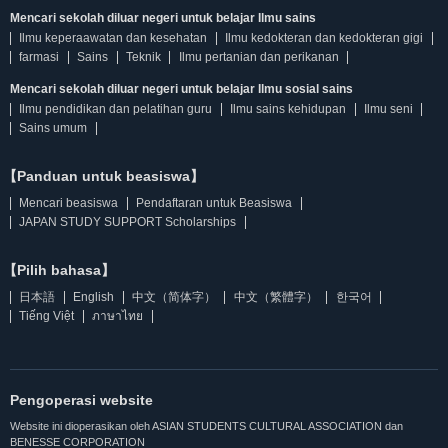
Mencari sekolah diluar negeri untuk belajar Ilmu sains
Ilmu keperaawatan dan kesehatan
Ilmu kedokteran dan kedokteran gigi
farmasi
Sains
Teknik
Ilmu pertanian dan perikanan
Mencari sekolah diluar negeri untuk belajar Ilmu sosial sains
Ilmu pendidikan dan pelatihan guru
Ilmu sains kehidupan
Ilmu seni
Sains umum
【Panduan untuk beasiswa】
Mencari beasiswa
Pendaftaran untuk Beasiswa
JAPAN STUDY SUPPORT Scholarships
【Pilih bahasa】
日本語
English
中文（简体字）
中文（繁體字）
한국어
Tiếng Việt
ภาษาไทย
Pengoperasi website
Website ini dioperasikan oleh ASIAN STUDENTS CULTURAL ASSOCIATION dan
BENESSE CORPORATION