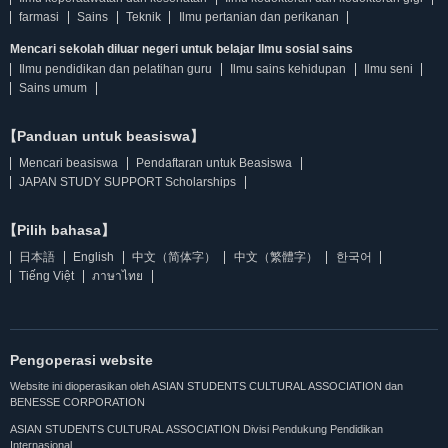
farmasi
Sains
Teknik
Ilmu pertanian dan perikanan
Mencari sekolah diluar negeri untuk belajar Ilmu sosial sains
Ilmu pendidikan dan pelatihan guru
Ilmu sains kehidupan
Ilmu seni
Sains umum
【Panduan untuk beasiswa】
Mencari beasiswa
Pendaftaran untuk Beasiswa
JAPAN STUDY SUPPORT Scholarships
【Pilih bahasa】
日本語
English
中文（简体字）
中文（繁體字）
한국어
Tiếng Việt
ภาษาไทย
Pengoperasi website
Website ini dioperasikan oleh ASIAN STUDENTS CULTURAL ASSOCIATION dan
BENESSE CORPORATION
ASIAN STUDENTS CULTURAL ASSOCIATION Divisi Pendukung Pendidikan
Internasional