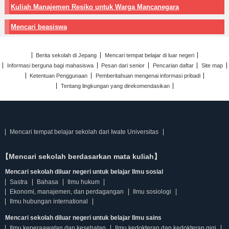
Kuliah Manajemen Resiko untuk Warga Mancanegara
Mencari beasiswa
Berita sekolah di Jepang
Mencari tempat belajar di luar negeri
Informasi berguna bagi mahasiswa
Pesan dari senior
Pencarian daftar
Site map
Ketentuan Penggunaan
Pemberitahuan mengenai informasi pribadi
Tentang lingkungan yang direkomendasikan
Mencari tempat belajar sekolah dari Iwate Universitas
【Mencari sekolah berdasarkan mata kuliah】
Mencari sekolah diluar negeri untuk belajar Ilmu sosial
Sastra
Bahasa
Ilmu hukum
Ekonomi, manajemen, dan perdagangan
Ilmu sosiologi
Ilmu hubungan international
Mencari sekolah diluar negeri untuk belajar Ilmu sains
Ilmu keperaawatan dan kesehatan
Ilmu kedokteran dan kedokteran gigi