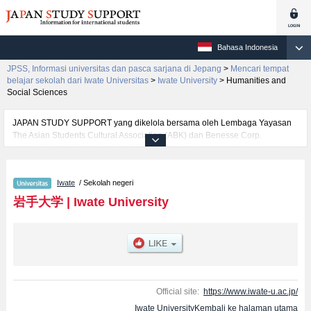
Bahasa Indonesia
JPSS, Informasi universitas dan pasca sarjana di Jepang
>
Mencari tempat
belajar sekolah dari Iwate Universitas
>
Iwate University
>
Humanities and
Social Sciences
JAPAN STUDY SUPPORT yang dikelola bersama oleh Lembaga Yayasan
The Asian Students Cultural Association (ABK) dan Benesse Corp.
menyediakan informasi sekitar 1300 universitas, pascasarjana, universitas
yunior, akademi kejuruan yang siap menerima mahasiswa(i) mancanegara.
Tersedia informasi rinci mengenai Iwate University, mencakup informasi per
Iwate
/ Sekolah negeri
fakultas seperti Fakultas Humanities and Social SciencesatauFakultas
EducationatauFakultas Science and EngineeringatauFakultas
岩手大学
|
Iwate University
AgricultureatauFakultas Veterinary Medicine, serta berbagai informasi yang
berguna bagi mahasiswa(i) mancanegara seperti kuota untuk jumlah
pendaftar dan jumlah kelulusan ujian masuk mahasiswa(i) mancanegara,
informasi mengenai ujian masuk, prasarana kampus, akses jalan, dan
lainnya. Silakan memanfaatkannya.
Official site:
https://www.iwate-u.ac.jp/
Iwate UniversityKembali ke halaman utama