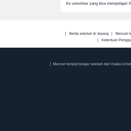
Ke univeritas yang bisa mempelajari 
Berita sekolah di Jepang
Mencari t
Ketentuan Pengg
Mencari tempat belajar sekolah dari Osaka Unive