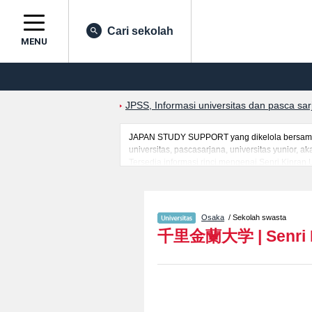
Cari sekolah
MENU
JPSS, Informasi universitas dan pasca sa
JAPAN STUDY SUPPORT yang dikelola bersama o
universitas, pascasarjana, universitas yunior,
Tersedia informasi rinci mengenai Senri Kinran 
informasi yang berguna bagi mahasiswa(i) manc
ujian masuk, prasarana kampus, akses jalan, d
Osaka
/ Sekolah swasta
千里金蘭大学
|
Senri