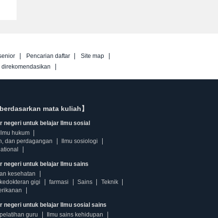
senior
Pencarian daftar
Site map
g direkomendasikan
berdasarkan mata kuliah】
 negeri untuk belajar Ilmu sosial
Ilmu hukum
n, dan perdagangan
Ilmu sosiologi
ational
r negeri untuk belajar Ilmu sains
dan kesehatan
kedokteran gigi
farmasi
Sains
Teknik
erikanan
 negeri untuk belajar Ilmu sosial sains
pelatihan guru
Ilmu sains kehidupan