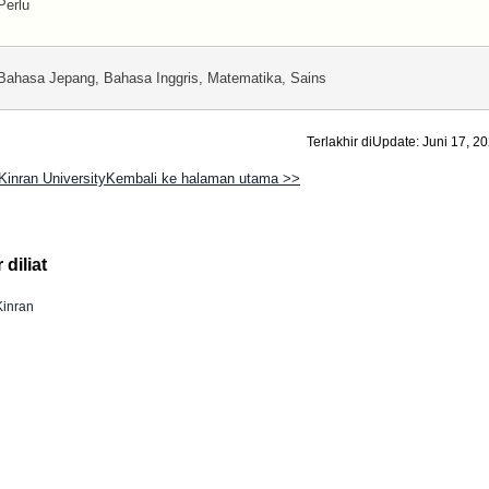
Perlu
Bahasa Jepang, Bahasa Inggris, Matematika, Sains
Terlakhir diUpdate: Juni 17, 2
 Kinran UniversityKembali ke halaman utama >>
diliat
Kinran