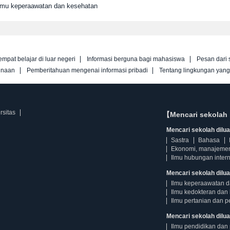
Ilmu keperaawatan dan kesehatan
empat belajar di luar negeri
Informasi berguna bagi mahasiswa
Pesan dari 
unaan
Pemberitahuan mengenai informasi pribadi
Tentang lingkungan yan
rsitas
【Mencari sekolah 
Mencari sekolah diluar
Sastra
Bahasa
Ekonomi, manajeme
Ilmu hubungan intern
Mencari sekolah dilua
Ilmu keperaawatan 
Ilmu kedokteran dan 
Ilmu pertanian dan p
Mencari sekolah diluar
Ilmu pendidikan dan 