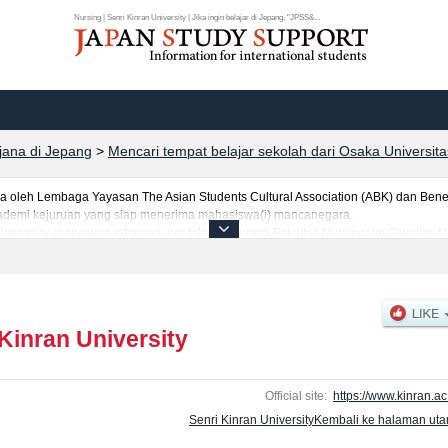
Nursing | Senri Kinran University | Jika ingin belajar di Jepang, "JPSS&...
rjana di Jepang
>
Mencari tempat belajar sekolah dari Osaka Universita
leh Lembaga Yayasan The Asian Students Cultural Association (ABK) dan Benes
 akademi kejuruan yang siap menerima mahasiswa(i) mancanegara.
University, mencakup informasi per fakultas seperti Fakultas NursingatauFakultas N
anegara seperti kuota untuk jumlah pendaftar dan jumlah kelulusan ujian masuk
an lainnya. Silakan memanfaatkannya.
 Kinran University
Official site:
https://www.kinran.ac.
Senri Kinran UniversityKembali ke halaman ut