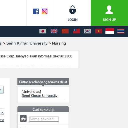
s
>
Senri Kinran University
>
Nursing
se Corp. menyediakan informasi sekitar 1300
utritionatauFakultas Education, serta berbagai
 mahasiswa(i) mancanegara, informasi mengenai
[Universitas]
Senri Kinran University
jp/
ama