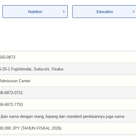
Nutrition
Education
565-0873
5-25-1 Fujishirodai, Suita-shi, Osaka
Admisison Center
06-6872-0721
06-6872-7753
Ujian sama dengan orang Jepang dan standard penilaiannya juga sama
30,000 JPY (TAHUN FISKAL 2026)