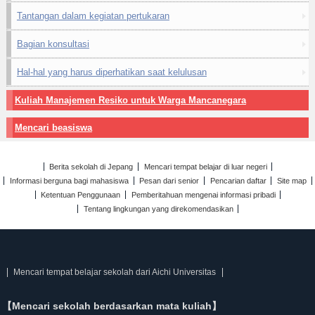
Tantangan dalam kegiatan pertukaran
Bagian konsultasi
Hal-hal yang harus diperhatikan saat kelulusan
Kuliah Manajemen Resiko untuk Warga Mancanegara
Mencari beasiswa
Berita sekolah di Jepang
Mencari tempat belajar di luar negeri
Informasi berguna bagi mahasiswa
Pesan dari senior
Pencarian daftar
Site map
Ketentuan Penggunaan
Pemberitahuan mengenai informasi pribadi
Tentang lingkungan yang direkomendasikan
Mencari tempat belajar sekolah dari Aichi Universitas
【Mencari sekolah berdasarkan mata kuliah】