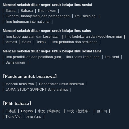
Mencari sekolah diluar negeri untuk belajar Ilmu sosial
Sastra
Bahasa
Ilmu hukum
Ekonomi, manajemen, dan perdagangan
Ilmu sosiologi
Ilmu hubungan international
Mencari sekolah diluar negeri untuk belajar Ilmu sains
Ilmu keperaawatan dan kesehatan
Ilmu kedokteran dan kedokteran gigi
farmasi
Sains
Teknik
Ilmu pertanian dan perikanan
Mencari sekolah diluar negeri untuk belajar Ilmu sosial sains
Ilmu pendidikan dan pelatihan guru
Ilmu sains kehidupan
Ilmu seni
Sains umum
【Panduan untuk beasiswa】
Mencari beasiswa
Pendaftaran untuk Beasiswa
JAPAN STUDY SUPPORT Scholarships
【Pilih bahasa】
日本語
English
中文（简体字）
中文（繁體字）
한국어
Tiếng Việt
ภาษาไทย