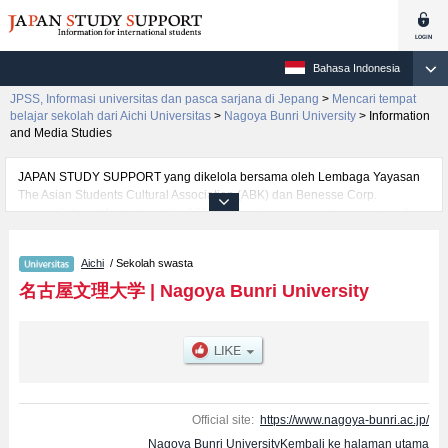
Bahasa Indonesia
JPSS, Informasi universitas dan pasca sarjana di Jepang
>
Mencari tempat
belajar sekolah dari Aichi Universitas
>
Nagoya Bunri University
>
Information
and Media Studies
JAPAN STUDY SUPPORT yang dikelola bersama oleh Lembaga Yayasan
The Asian Students Cultural Association (ABK) dan Benesse Corp.
menyediakan informasi sekitar 1300 universitas, pascasarjana, universitas
yunior, akademi kejuruan yang siap menerima mahasiswa(i) mancanegara.
Tersedia informasi rinci mengenai Nagoya Bunri University, mencakup
Aichi
/ Sekolah swasta
informasi per fakultas seperti Fakultas Information and Media
StudiesatauFakultas Health and Nutrition, serta berbagai informasi yang
名古屋文理大学
|
Nagoya Bunri University
berguna bagi mahasiswa(i) mancanegara seperti kuota untuk jumlah
pendaftar dan jumlah kelulusan ujian masuk mahasiswa(i) mancanegara,
informasi mengenai ujian masuk, prasarana kampus, akses jalan, dan
lainnya. Silakan memanfaatkannya.
Official site:
https://www.nagoya-bunri.ac.jp/
Nagoya Bunri UniversityKembali ke halaman utama