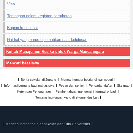
Visa
Tantangan dalam kegiatan pertukaran
Bagian konsultasi
Hal-hal yang harus diperhatikan saat kelulusan
Kuliah Manajemen Resiko untuk Warga Mancanegara
Mencari beasiswa
Berita sekolah di Jepang
Mencari tempat belajar di luar negeri
Informasi berguna bagi mahasiswa
Pesan dari senior
Pencarian daftar
Site map
Ketentuan Penggunaan
Pemberitahuan mengenai informasi pribadi
Tentang lingkungan yang direkomendasikan
Mencari tempat belajar sekolah dari Oita Universitas