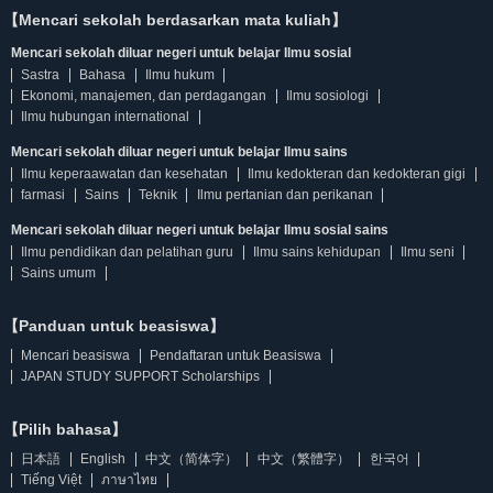
【Mencari sekolah berdasarkan mata kuliah】
Mencari sekolah diluar negeri untuk belajar Ilmu sosial
Sastra
Bahasa
Ilmu hukum
Ekonomi, manajemen, dan perdagangan
Ilmu sosiologi
Ilmu hubungan international
Mencari sekolah diluar negeri untuk belajar Ilmu sains
Ilmu keperaawatan dan kesehatan
Ilmu kedokteran dan kedokteran gigi
farmasi
Sains
Teknik
Ilmu pertanian dan perikanan
Mencari sekolah diluar negeri untuk belajar Ilmu sosial sains
Ilmu pendidikan dan pelatihan guru
Ilmu sains kehidupan
Ilmu seni
Sains umum
【Panduan untuk beasiswa】
Mencari beasiswa
Pendaftaran untuk Beasiswa
JAPAN STUDY SUPPORT Scholarships
【Pilih bahasa】
日本語
English
中文（简体字）
中文（繁體字）
한국어
Tiếng Việt
ภาษาไทย