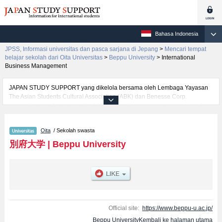
Bahasa Indonesia
JPSS, Informasi universitas dan pasca sarjana di Jepang
>
Mencari tempat
belajar sekolah dari Oita Universitas
>
Beppu University
>
International
Business Management
JAPAN STUDY SUPPORT yang dikelola bersama oleh Lembaga Yayasan
The Asian Students Cultural Association (ABK) dan Benesse Corp.
menyediakan informasi sekitar 1300 universitas, pascasarjana, universitas
yunior, akademi kejuruan yang siap menerima mahasiswa(i) mancanegara.
Tersedia informasi rinci mengenai Beppu University, mencakup informasi
Oita
/ Sekolah swasta
per fakultas seperti Fakultas LiteratureatauFakultas Food and
NutritionatauFakultas International Business Management, serta berbagai
別府大学
|
Beppu University
informasi yang berguna bagi mahasiswa(i) mancanegara seperti kuota
untuk jumlah pendaftar dan jumlah kelulusan ujian masuk mahasiswa(i)
mancanegara, informasi mengenai ujian masuk, prasarana kampus, akses
jalan, dan lainnya. Silakan memanfaatkannya.
Official site:
https://www.beppu-u.ac.jp/
Beppu UniversityKembali ke halaman utama