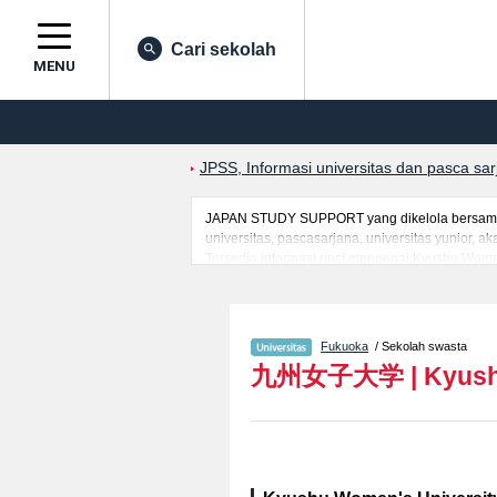
Cari sekolah
MENU
JPSS, Informasi universitas dan pasca sa
JAPAN STUDY SUPPORT yang dikelola bersama o
universitas, pascasarjana, universitas yunior,
Tersedia informasi rinci mengenai Kyushu Women
informasi yang berguna bagi mahasiswa(i) manc
ujian masuk, prasarana kampus, akses jalan, d
Fukuoka
/ Sekolah swasta
九州女子大学
|
Kyush