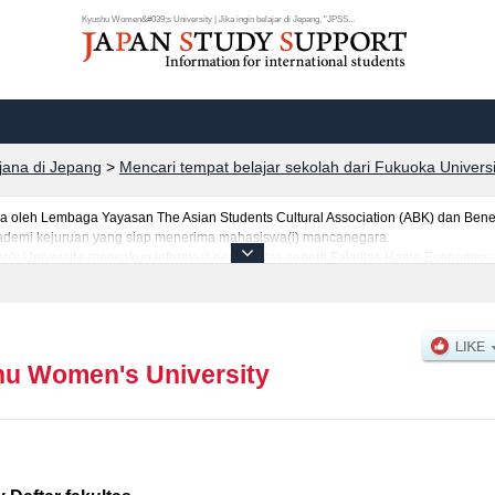
Kyushu Women&#039;s University | Jika ingin belajar di Jepang, "JPSS...
rjana di Jepang
>
Mencari tempat belajar sekolah dari Fukuoka Univers
leh Lembaga Yayasan The Asian Students Cultural Association (ABK) dan Benes
 akademi kejuruan yang siap menerima mahasiswa(i) mancanegara.
's University, mencakup informasi per fakultas seperti Fakultas Home Economicsa
anegara seperti kuota untuk jumlah pendaftar dan jumlah kelulusan ujian masuk
an lainnya. Silakan memanfaatkannya.
u Women's University