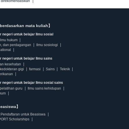
g direkomendasikan
berdasarkan mata kuliah】
 negeri untuk belajar Ilmu sosial
Ilmu hukum
n, dan perdagangan
Ilmu sosiologi
ational
r negeri untuk belajar Ilmu sains
dan kesehatan
kedokteran gigi
farmasi
Sains
Teknik
erikanan
 negeri untuk belajar Ilmu sosial sains
pelatihan guru
Ilmu sains kehidupan
mum
beasiswa】
Pendaftaran untuk Beasiswa
ORT Scholarships