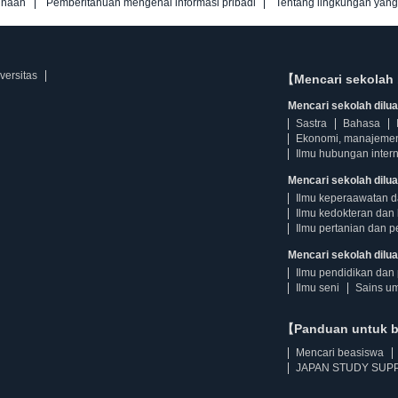
unaan
Pemberitahuan mengenai informasi pribadi
Tentang lingkungan yan
versitas
【Mencari sekolah 
Mencari sekolah diluar
Sastra
Bahasa
Ekonomi, manajeme
Ilmu hubungan intern
Mencari sekolah dilua
Ilmu keperaawatan 
Ilmu kedokteran dan 
Ilmu pertanian dan p
Mencari sekolah diluar
Ilmu pendidikan dan 
Ilmu seni
Sains u
【Panduan untuk 
Mencari beasiswa
JAPAN STUDY SUPP