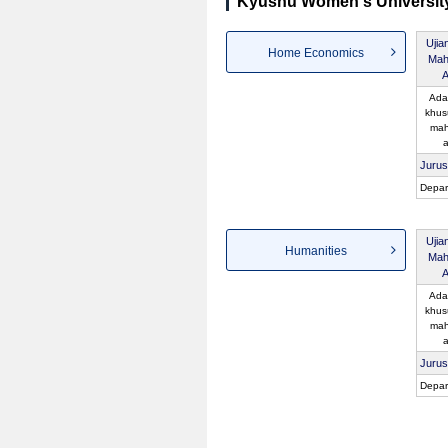
Kyushu Women's University 
Ujia
Home Economics
Mah
A
Ada
khus
mah
a
Juru
Depar
Ujia
Humanities
Mah
A
Ada
khus
mah
a
Juru
Depar