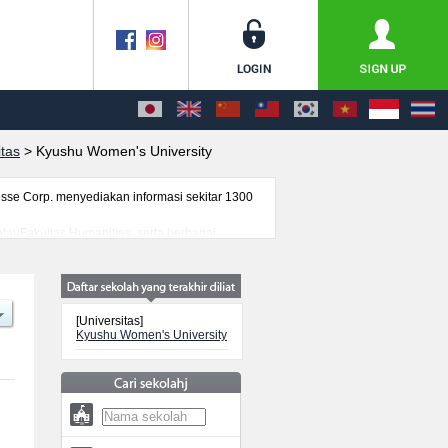
itas
>
Kyushu Women's University
se Corp. menyediakan informasi sekitar 1300
tauFakultas Humanities, serta berbagai
 mahasiswa(i) mancanegara, informasi mengenai
[Universitas]
Kyushu Women's University