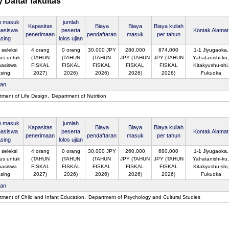
Daftar fakultas
n masuk
jumlah
Kapasitas
Biaya
Biaya
Biaya kuliah
asiswa
peserta
Kontak Alamat
penerimaan
pendaftaran
masuk
per tahun
sing
lolos ujian
 seleksi
4 orang
0 orang
30,000 JPY
280,000
674,000
1-1 Jiyugaoka,
us untuk
(TAHUN
(TAHUN
(TAHUN
JPY (TAHUN
JPY (TAHUN
Yahatanishi-ku,
asiswa
FISKAL
FISKAL
FISKAL
FISKAL
FISKAL
Kitakyushu-shi,
sing
2027)
2026)
2026)
2026)
2026)
Fukuoka
san
tment of Life Design
Department of Nutrition
n masuk
jumlah
Kapasitas
Biaya
Biaya
Biaya kuliah
asiswa
peserta
Kontak Alamat
penerimaan
pendaftaran
masuk
per tahun
sing
lolos ujian
 seleksi
4 orang
0 orang
30,000 JPY
260,000
680,000
1-1 Jiyugaoka,
us untuk
(TAHUN
(TAHUN
(TAHUN
JPY (TAHUN
JPY (TAHUN
Yahatanishi-ku,
asiswa
FISKAL
FISKAL
FISKAL
FISKAL
FISKAL
Kitakyushu-shi,
sing
2027)
2026)
2026)
2026)
2026)
Fukuoka
san
tment of Child and Infant Education
Department of Psychology and Cultural Studies