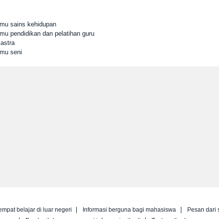
Ilmu sains kehidupan
lmu pendidikan dan pelatihan guru
astra
lmu seni
empat belajar di luar negeri
Informasi berguna bagi mahasiswa
Pesan dari 