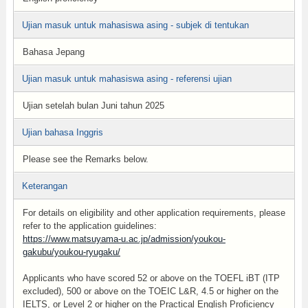
Ujian masuk untuk mahasiswa asing - subjek di tentukan
Bahasa Jepang
Ujian masuk untuk mahasiswa asing - referensi ujian
Ujian setelah bulan Juni tahun 2025
Ujian bahasa Inggris
Please see the Remarks below.
Keterangan
For details on eligibility and other application requirements, please
refer to the application guidelines:
https://www.matsuyama-u.ac.jp/admission/youkou-
gakubu/youkou-ryugaku/
Applicants who have scored 52 or above on the TOEFL iBT (ITP
excluded), 500 or above on the TOEIC L&R, 4.5 or higher on the
IELTS, or Level 2 or higher on the Practical English Proficiency