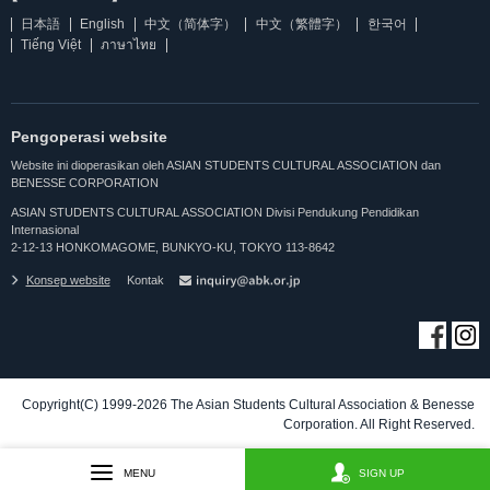
日本語
English
中文（简体字）
中文（繁體字）
한국어
Tiếng Việt
ภาษาไทย
Pengoperasi website
Website ini dioperasikan oleh ASIAN STUDENTS CULTURAL ASSOCIATION dan
BENESSE CORPORATION
ASIAN STUDENTS CULTURAL ASSOCIATION Divisi Pendukung Pendidikan
Internasional
2-12-13 HONKOMAGOME, BUNKYO-KU, TOKYO 113-8642
Konsep website
Kontak
Copyright(C) 1999-2026 The Asian Students Cultural Association & Benesse
Corporation. All Right Reserved.
MENU
SIGN UP