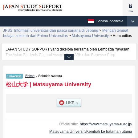
Bahasa Indonesia
JPSS, Informasi universitas dan pasca sarjana di Jepang
>
Mencari tempat
belajar sekolah dari Ehime Universitas
>
Matsuyama University
>
Humanities
JAPAN STUDY SUPPORT yang dikelola bersama oleh Lembaga Yayasan
The Asian Students Cultural Association (ABK) dan Benesse Corp.
menyediakan informasi sekitar 1300 universitas, pascasarjana, universitas
yunior, akademi kejuruan yang siap menerima mahasiswa(i) mancanegara.
Tersedia informasi rinci mengenai Matsuyama University, mencakup
Ehime
/ Sekolah swasta
informasi per fakultas seperti Fakultas EconomicsatauFakultas Business
AdministrationatauFakultas HumanitiesatauFakultas Law, serta berbagai
松山大学
|
Matsuyama University
informasi yang berguna bagi mahasiswa(i) mancanegara seperti kuota
untuk jumlah pendaftar dan jumlah kelulusan ujian masuk mahasiswa(i)
mancanegara, informasi mengenai ujian masuk, prasarana kampus, akses
jalan, dan lainnya. Silakan memanfaatkannya.
Official site:
https://www.matsuyama-u.ac.jp/
Matsuyama UniversityKembali ke halaman utama