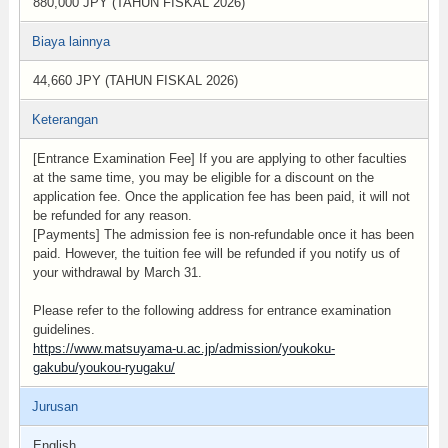
880,000 JPY (TAHUN FISKAL 2026)
Biaya lainnya
44,660 JPY (TAHUN FISKAL 2026)
Keterangan
[Entrance Examination Fee] If you are applying to other faculties
at the same time, you may be eligible for a discount on the
application fee. Once the application fee has been paid, it will not
be refunded for any reason.
[Payments] The admission fee is non-refundable once it has been
paid. However, the tuition fee will be refunded if you notify us of
your withdrawal by March 31.
Please refer to the following address for entrance examination
guidelines.
https://www.matsuyama-u.ac.jp/admission/youkoku-
gakubu/youkou-ryugaku/
Jurusan
English