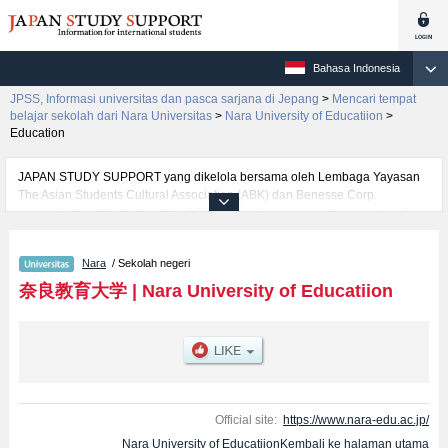
Bahasa Indonesia
JPSS, Informasi universitas dan pasca sarjana di Jepang
>
Mencari tempat
belajar sekolah dari Nara Universitas
>
Nara University of Educatiion
>
Education
JAPAN STUDY SUPPORT yang dikelola bersama oleh Lembaga Yayasan
The Asian Students Cultural Association (ABK) dan Benesse Corp.
menyediakan informasi sekitar 1300 universitas, pascasarjana, universitas
yunior, akademi kejuruan yang siap menerima mahasiswa(i) mancanegara.
Tersedia informasi rinci mengenai Nara University of Educatiion, mencakup
Nara
/ Sekolah negeri
informasi per fakultas seperti Fakultas Education, serta berbagai informasi
yang berguna bagi mahasiswa(i) mancanegara seperti kuota untuk jumlah
奈良教育大学
|
Nara University of Educatiion
pendaftar dan jumlah kelulusan ujian masuk mahasiswa(i) mancanegara,
informasi mengenai ujian masuk, prasarana kampus, akses jalan, dan
lainnya. Silakan memanfaatkannya.
Official site:
https://www.nara-edu.ac.jp/
Nara University of EducatiionKembali ke halaman utama