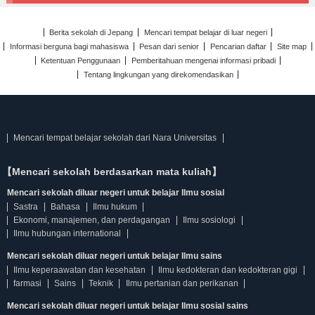
Berita sekolah di Jepang
Mencari tempat belajar di luar negeri
Informasi berguna bagi mahasiswa
Pesan dari senior
Pencarian daftar
Site map
Ketentuan Penggunaan
Pemberitahuan mengenai informasi pribadi
Tentang lingkungan yang direkomendasikan
Mencari tempat belajar sekolah dari Nara Universitas
【Mencari sekolah berdasarkan mata kuliah】
Mencari sekolah diluar negeri untuk belajar Ilmu sosial
Sastra
Bahasa
Ilmu hukum
Ekonomi, manajemen, dan perdagangan
Ilmu sosiologi
Ilmu hubungan international
Mencari sekolah diluar negeri untuk belajar Ilmu sains
Ilmu keperaawatan dan kesehatan
Ilmu kedokteran dan kedokteran gigi
farmasi
Sains
Teknik
Ilmu pertanian dan perikanan
Mencari sekolah diluar negeri untuk belajar Ilmu sosial sains