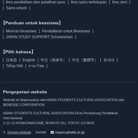
Ilmu pendidikan dan pelatihan guru
Ilmu sains kehidupan
Ilmu seni
Sains umum
【Panduan untuk beasiswa】
Mencari beasiswa
Pendaftaran untuk Beasiswa
JAPAN STUDY SUPPORT Scholarships
【Pilih bahasa】
日本語
English
中文（简体字）
中文（繁體字）
한국어
Tiếng Việt
ภาษาไทย
Pengoperasi website
Website ini dioperasikan oleh ASIAN STUDENTS CULTURAL ASSOCIATION dan
BENESSE CORPORATION
ASIAN STUDENTS CULTURAL ASSOCIATION Divisi Pendukung Pendidikan
Internasional
2-12-13 HONKOMAGOME, BUNKYO-KU, TOKYO 113-8642
Konsep website
Kontak