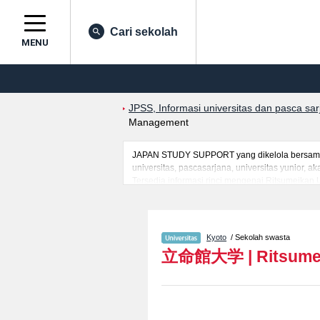
Cari sekolah
MENU
JPSS, Informasi universitas dan pasca sa
Management
JAPAN STUDY SUPPORT yang dikelola bersama o
universitas, pascasarjana, universitas yunior,
Tersedia informasi rinci mengenai Ritsumeikan 
AdministrationatauFakultas Social Sciencesatau
ScienceatauFakultas Information Science & Eng
and Health ScienceatauFakultas Comprehensive 
mahasiswa(i) mancanegara seperti kuota untuk 
Kyoto
/ Sekolah swasta
kampus, akses jalan, dan lainnya. Silakan mem
立命館大学
|
Ritsume