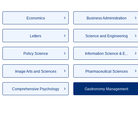
Economics
Business Administration
Letters
Science and Engineering
Policy Science
Information Science & E...
Image Arts and Sciences
Pharmaceutical Sciences
Comprehensive Psychology
Gastronomy Management