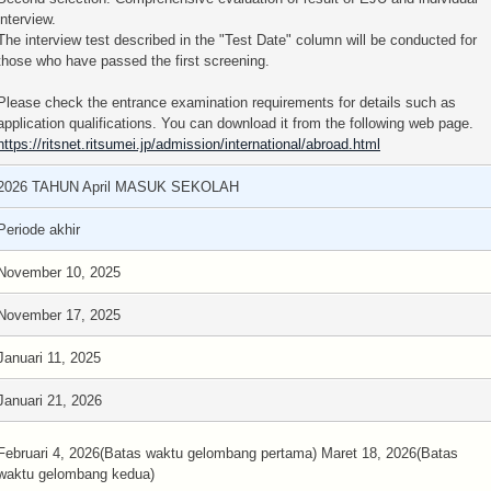
interview.
The interview test described in the "Test Date" column will be conducted for
those who have passed the first screening.
Please check the entrance examination requirements for details such as
application qualifications. You can download it from the following web page.
https://ritsnet.ritsumei.jp/admission/international/abroad.html
2026 TAHUN April MASUK SEKOLAH
Periode akhir
November 10, 2025
November 17, 2025
Januari 11, 2025
Januari 21, 2026
Februari 4, 2026(Batas waktu gelombang pertama) Maret 18, 2026(Batas
waktu gelombang kedua)