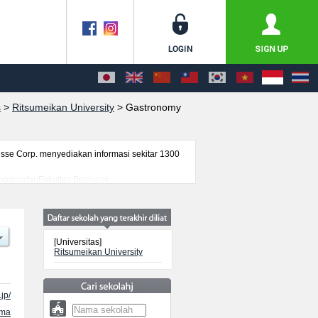
s
>
Ritsumeikan University
>
Gastronomy
se Corp. menyediakan informasi sekitar 1300
onomicsatauFakultas Business
elationsatauFakultas Policy
ltas Pharmaceutical SciencesatauFakultas Sport
, serta berbagai informasi yang berguna bagi
nformasi mengenai ujian masuk, prasarana
[Universitas]
Ritsumeikan University
.jp/
ama