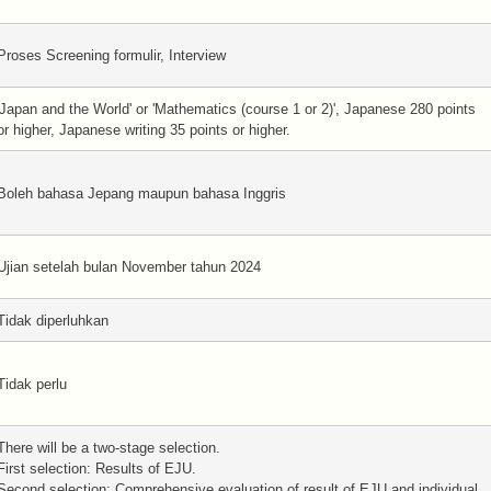
Proses Screening formulir, Interview
'Japan and the World' or 'Mathematics (course 1 or 2)', Japanese 280 points
or higher, Japanese writing 35 points or higher.
Boleh bahasa Jepang maupun bahasa Inggris
Ujian setelah bulan November tahun 2024
Tidak diperluhkan
Tidak perlu
There will be a two-stage selection.
First selection: Results of EJU.
Second selection: Comprehensive evaluation of result of EJU and individual