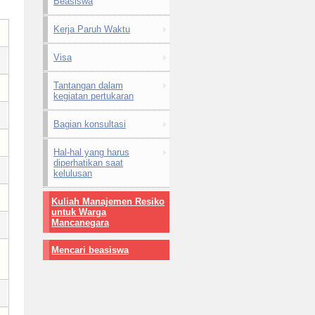
Beasiswa
Kerja Paruh Waktu
Visa
Tantangan dalam
kegiatan pertukaran
Bagian konsultasi
Hal-hal yang harus
diperhatikan saat
kelulusan
Kuliah Manajemen Resiko
untuk Warga
Mancanegara
Mencari beasiswa