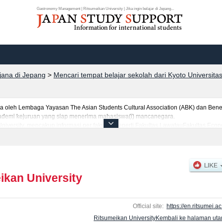
Gastronomy Management | Ritsumeikan University | Jika ingin belajar di Jepang...
rjana di Jepang
>
Mencari tempat belajar sekolah dari Kyoto Universita
leh Lembaga Yayasan The Asian Students Cultural Association (ABK) dan Benes
 akademi kejuruan yang siap menerima mahasiswa(i) mancanegara.
University, mencakup informasi per fakultas seperti Fakultas LawatauFakultas Ec
Fakultas LettersatauFakultas Science and EngineeringatauFakultas International R
ineeringatauFakultas Life SciencesatauFakultas Image Arts and SciencesatauFaku
PsychologyatauFakultas Gastronomy ManagementatauFakultas Global Liberal Arts
jumlah pendaftar dan jumlah kelulusan ujian masuk mahasiswa(i) mancanegara, i
anfaatkannya.
ikan University
Official site:
https://en.ritsumei.ac
Ritsumeikan UniversityKembali ke halaman ut