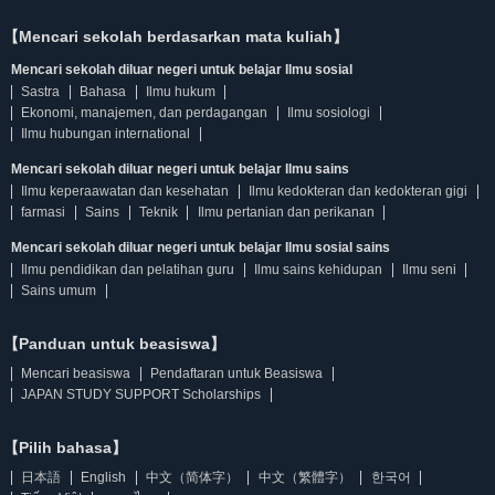
【Mencari sekolah berdasarkan mata kuliah】
Mencari sekolah diluar negeri untuk belajar Ilmu sosial
Sastra
Bahasa
Ilmu hukum
Ekonomi, manajemen, dan perdagangan
Ilmu sosiologi
Ilmu hubungan international
Mencari sekolah diluar negeri untuk belajar Ilmu sains
Ilmu keperaawatan dan kesehatan
Ilmu kedokteran dan kedokteran gigi
farmasi
Sains
Teknik
Ilmu pertanian dan perikanan
Mencari sekolah diluar negeri untuk belajar Ilmu sosial sains
Ilmu pendidikan dan pelatihan guru
Ilmu sains kehidupan
Ilmu seni
Sains umum
【Panduan untuk beasiswa】
Mencari beasiswa
Pendaftaran untuk Beasiswa
JAPAN STUDY SUPPORT Scholarships
【Pilih bahasa】
日本語
English
中文（简体字）
中文（繁體字）
한국어