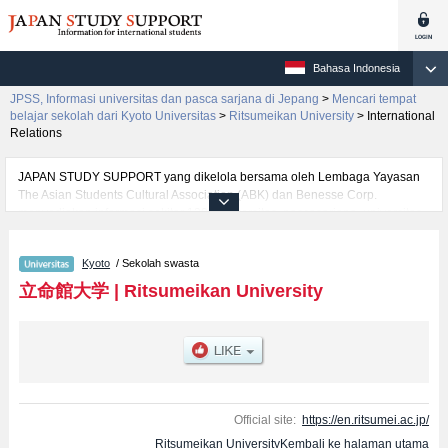
Bahasa Indonesia
JPSS, Informasi universitas dan pasca sarjana di Jepang
>
Mencari tempat
belajar sekolah dari Kyoto Universitas
>
Ritsumeikan University
>
International
Relations
JAPAN STUDY SUPPORT yang dikelola bersama oleh Lembaga Yayasan
The Asian Students Cultural Association (ABK) dan Benesse Corp.
menyediakan informasi sekitar 1300 universitas, pascasarjana, universitas
yunior, akademi kejuruan yang siap menerima mahasiswa(i) mancanegara.
Tersedia informasi rinci mengenai Ritsumeikan University, mencakup
Kyoto
/ Sekolah swasta
informasi per fakultas seperti Fakultas LawatauFakultas
EconomicsatauFakultas Business AdministrationatauFakultas Social
立命館大学
|
Ritsumeikan University
SciencesatauFakultas LettersatauFakultas Science and
EngineeringatauFakultas International RelationsatauFakultas Policy
ScienceatauFakultas Information Science & EngineeringatauFakultas Life
SciencesatauFakultas Image Arts and SciencesatauFakultas
Pharmaceutical SciencesatauFakultas Sport and Health
ScienceatauFakultas Comprehensive PsychologyatauFakultas Gastronomy
ManagementatauFakultas Global Liberal Arts, serta berbagai informasi
Official site:
https://en.ritsumei.ac.jp/
yang berguna bagi mahasiswa(i) mancanegara seperti kuota untuk jumlah
Ritsumeikan UniversityKembali ke halaman utama
pendaftar dan jumlah kelulusan ujian masuk mahasiswa(i) mancanegara,