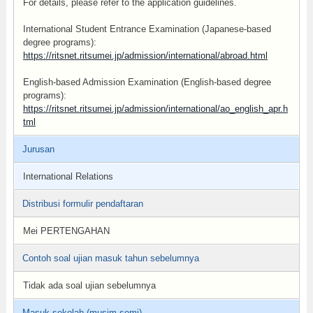
For details, please refer to the application guidelines.
International Student Entrance Examination (Japanese-based
degree programs):
https://ritsnet.ritsumei.jp/admission/international/abroad.html
English-based Admission Examination (English-based degree
programs):
https://ritsnet.ritsumei.jp/admission/international/ao_english_apr.h
tml
Jurusan
International Relations
Distribusi formulir pendaftaran
Mei PERTENGAHAN
Contoh soal ujian masuk tahun sebelumnya
Tidak ada soal ujian sebelumnya
Masuk sekolah (musim semi)