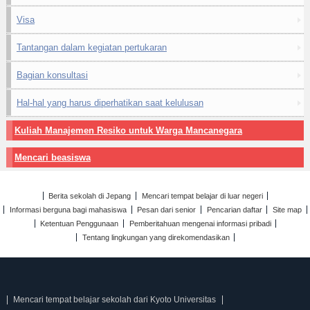
Visa
Tantangan dalam kegiatan pertukaran
Bagian konsultasi
Hal-hal yang harus diperhatikan saat kelulusan
Kuliah Manajemen Resiko untuk Warga Mancanegara
Mencari beasiswa
Berita sekolah di Jepang
Mencari tempat belajar di luar negeri
Informasi berguna bagi mahasiswa
Pesan dari senior
Pencarian daftar
Site map
Ketentuan Penggunaan
Pemberitahuan mengenai informasi pribadi
Tentang lingkungan yang direkomendasikan
Mencari tempat belajar sekolah dari Kyoto Universitas