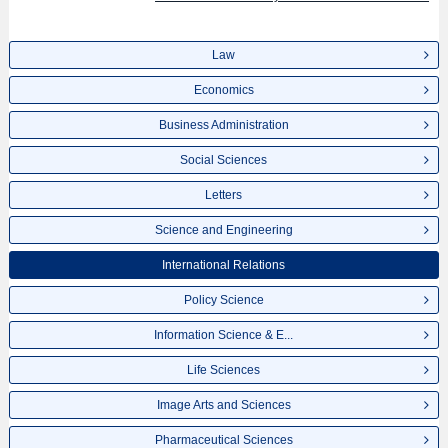
informasi mengenai ujian masuk, prasarana kampus, akses jalan, dan
lainnya. Silakan memanfaatkannya.
Law
Economics
Business Administration
Social Sciences
Letters
Science and Engineering
International Relations
Policy Science
Information Science & E...
Life Sciences
Image Arts and Sciences
Pharmaceutical Sciences