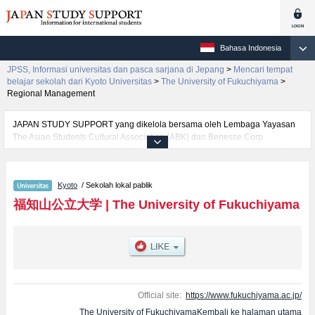
Bahasa Indonesia
JPSS, Informasi universitas dan pasca sarjana di Jepang
>
Mencari tempat
belajar sekolah dari Kyoto Universitas
>
The University of Fukuchiyama
>
Regional Management
JAPAN STUDY SUPPORT yang dikelola bersama oleh Lembaga Yayasan
The Asian Students Cultural Association (ABK) dan Benesse Corp.
menyediakan informasi sekitar 1300 universitas, pascasarjana, universitas
yunior, akademi kejuruan yang siap menerima mahasiswa(i) mancanegara.
Tersedia informasi rinci mengenai The University of Fukuchiyama,
Kyoto
/ Sekolah lokal pablik
mencakup informasi per fakultas seperti Fakultas Regional
ManagementatauFakultas Informatics, serta berbagai informasi yang
福知山公立大学
|
The University of Fukuchiyama
berguna bagi mahasiswa(i) mancanegara seperti kuota untuk jumlah
pendaftar dan jumlah kelulusan ujian masuk mahasiswa(i) mancanegara,
informasi mengenai ujian masuk, prasarana kampus, akses jalan, dan
lainnya. Silakan memanfaatkannya.
Official site:
https://www.fukuchiyama.ac.jp/
The University of FukuchiyamaKembali ke halaman utama