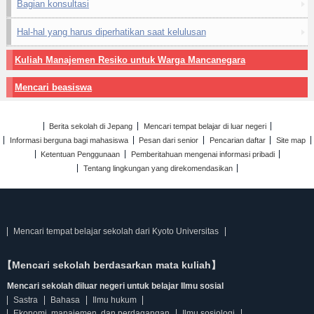
Bagian konsultasi
Hal-hal yang harus diperhatikan saat kelulusan
Kuliah Manajemen Resiko untuk Warga Mancanegara
Mencari beasiswa
Berita sekolah di Jepang
Mencari tempat belajar di luar negeri
Informasi berguna bagi mahasiswa
Pesan dari senior
Pencarian daftar
Site map
Ketentuan Penggunaan
Pemberitahuan mengenai informasi pribadi
Tentang lingkungan yang direkomendasikan
Mencari tempat belajar sekolah dari Kyoto Universitas
【Mencari sekolah berdasarkan mata kuliah】
Mencari sekolah diluar negeri untuk belajar Ilmu sosial
Sastra
Bahasa
Ilmu hukum
Ekonomi, manajemen, dan perdagangan
Ilmu sosiologi