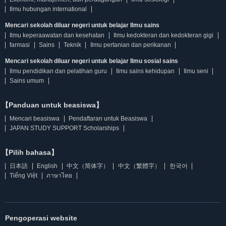
Ilmu hubungan international
Mencari sekolah diluar negeri untuk belajar Ilmu sains
Ilmu keperaawatan dan kesehatan
Ilmu kedokteran dan kedokteran gigi
farmasi
Sains
Teknik
Ilmu pertanian dan perikanan
Mencari sekolah diluar negeri untuk belajar Ilmu sosial sains
Ilmu pendidikan dan pelatihan guru
Ilmu sains kehidupan
Ilmu seni
Sains umum
【Panduan untuk beasiswa】
Mencari beasiswa
Pendaftaran untuk Beasiswa
JAPAN STUDY SUPPORT Scholarships
【Pilih bahasa】
日本語
English
中文（简体字）
中文（繁體字）
한국어
Tiếng Việt
ภาษาไทย
Pengoperasi website