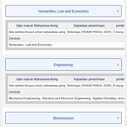
Humanities, Law and Economics
Ujian masuk Mahasiswa Asing
Kapasitas penerimaan
jumlah p
Ada seleksi khusus untuk mahasiswa asing
Beberapa (TAHUN FISKAL 2025)
3 orang (
Jurusan
Humanities
Law and Economics
Engineering
Ujian masuk Mahasiswa Asing
Kapasitas penerimaan
jumlah p
Ada seleksi khusus untuk mahasiswa asing
Beberapa (TAHUN FISKAL 2026)
8 orang (
Jurusan
Mechanical Engineering
Electrical and Electronic Engineering
Applied Chemistry
Archit
Bioresources