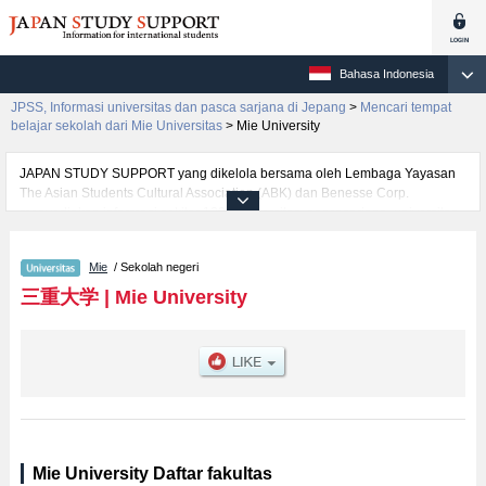
Bahasa Indonesia
JPSS, Informasi universitas dan pasca sarjana di Jepang
>
Mencari tempat
belajar sekolah dari Mie Universitas
>
Mie University
JAPAN STUDY SUPPORT yang dikelola bersama oleh Lembaga Yayasan
The Asian Students Cultural Association (ABK) dan Benesse Corp.
menyediakan informasi sekitar 1300 universitas, pascasarjana, universitas
yunior, akademi kejuruan yang siap menerima mahasiswa(i) mancanegara.
Tersedia informasi rinci mengenai Mie University, mencakup informasi per
Mie
/ Sekolah negeri
fakultas seperti Fakultas Humanities, Law and Economics atauFakultas
EngineeringatauFakultas Bioresources, serta berbagai informasi yang
三重大学
|
Mie University
berguna bagi mahasiswa(i) mancanegara seperti kuota untuk jumlah
pendaftar dan jumlah kelulusan ujian masuk mahasiswa(i) mancanegara,
informasi mengenai ujian masuk, prasarana kampus, akses jalan, dan
lainnya. Silakan memanfaatkannya.
Mie University Daftar fakultas