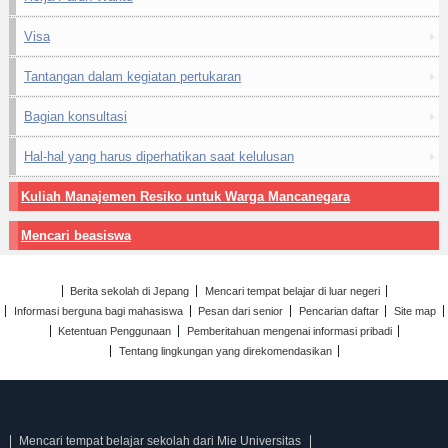
Visa
Tantangan dalam kegiatan pertukaran
Bagian konsultasi
Hal-hal yang harus diperhatikan saat kelulusan
Kuliah Manajemen Resiko untuk Warga Mancanegara
Mencari beasiswa
Berita sekolah di Jepang
Mencari tempat belajar di luar negeri
Informasi berguna bagi mahasiswa
Pesan dari senior
Pencarian daftar
Site map
Ketentuan Penggunaan
Pemberitahuan mengenai informasi pribadi
Tentang lingkungan yang direkomendasikan
Mencari tempat belajar sekolah dari Mie Universitas