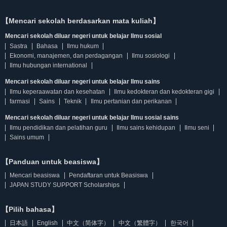
【Mencari sekolah berdasarkan mata kuliah】
Mencari sekolah diluar negeri untuk belajar Ilmu sosial
Sastra
Bahasa
Ilmu hukum
Ekonomi, manajemen, dan perdagangan
Ilmu sosiologi
Ilmu hubungan international
Mencari sekolah diluar negeri untuk belajar Ilmu sains
Ilmu keperaawatan dan kesehatan
Ilmu kedokteran dan kedokteran gigi
farmasi
Sains
Teknik
Ilmu pertanian dan perikanan
Mencari sekolah diluar negeri untuk belajar Ilmu sosial sains
Ilmu pendidikan dan pelatihan guru
Ilmu sains kehidupan
Ilmu seni
Sains umum
【Panduan untuk beasiswa】
Mencari beasiswa
Pendaftaran untuk Beasiswa
JAPAN STUDY SUPPORT Scholarships
【Pilih bahasa】
日本語
English
中文（简体字）
中文（繁體字）
한국어