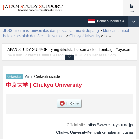
Bahasa Indonesia
JPSS, Informasi universitas dan pasca sarjana di Jepang
>
Mencari tempat
belajar sekolah dari Aichi Universitas
>
Chukyo University
>
Law
JAPAN STUDY SUPPORT yang dikelola bersama oleh Lembaga Yayasan
The Asian Students Cultural Association (ABK) dan Benesse Corp.
menyediakan informasi sekitar 1300 universitas, pascasarjana, universitas
yunior, akademi kejuruan yang siap menerima mahasiswa(i) mancanegara.
Tersedia informasi rinci mengenai Chukyo University, mencakup informasi
Aichi
/ Sekolah swasta
per fakultas seperti Fakultas PsychologyatauFakultas Contemporary
SociologyatauFakultas LawatauFakultas EconomicsatauFakultas
中京大学
|
Chukyo University
ManagementatauFakultas Policｙ StudiesatauFakultas
EngineeringatauFakultas Health and Sport ScienceatauFakultas Global
Studies (Global Liberal Studies), serta berbagai informasi yang berguna
bagi mahasiswa(i) mancanegara seperti kuota untuk jumlah pendaftar dan
jumlah kelulusan ujian masuk mahasiswa(i) mancanegara, informasi
mengenai ujian masuk, prasarana kampus, akses jalan, dan lainnya.
Silakan memanfaatkannya.
Official site:
https://www.chukyo-u.ac.jp/
Chukyo UniversityKembali ke halaman utama