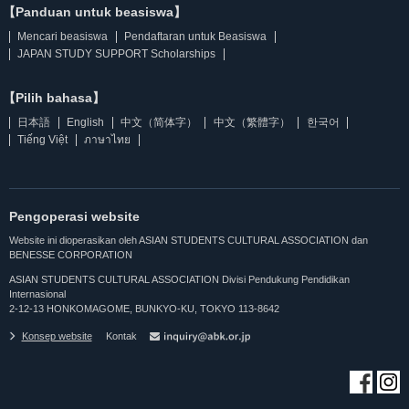
【Panduan untuk beasiswa】
Mencari beasiswa
Pendaftaran untuk Beasiswa
JAPAN STUDY SUPPORT Scholarships
【Pilih bahasa】
日本語
English
中文（简体字）
中文（繁體字）
한국어
Tiếng Việt
ภาษาไทย
Pengoperasi website
Website ini dioperasikan oleh ASIAN STUDENTS CULTURAL ASSOCIATION dan
BENESSE CORPORATION
ASIAN STUDENTS CULTURAL ASSOCIATION Divisi Pendukung Pendidikan
Internasional
2-12-13 HONKOMAGOME, BUNKYO-KU, TOKYO 113-8642
Konsep website
Kontak