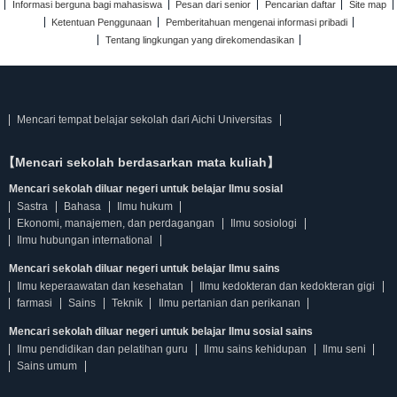
Informasi berguna bagi mahasiswa
Pesan dari senior
Pencarian daftar
Site map
Ketentuan Penggunaan
Pemberitahuan mengenai informasi pribadi
Tentang lingkungan yang direkomendasikan
Mencari tempat belajar sekolah dari Aichi Universitas
【Mencari sekolah berdasarkan mata kuliah】
Mencari sekolah diluar negeri untuk belajar Ilmu sosial
Sastra
Bahasa
Ilmu hukum
Ekonomi, manajemen, dan perdagangan
Ilmu sosiologi
Ilmu hubungan international
Mencari sekolah diluar negeri untuk belajar Ilmu sains
Ilmu keperaawatan dan kesehatan
Ilmu kedokteran dan kedokteran gigi
farmasi
Sains
Teknik
Ilmu pertanian dan perikanan
Mencari sekolah diluar negeri untuk belajar Ilmu sosial sains
Ilmu pendidikan dan pelatihan guru
Ilmu sains kehidupan
Ilmu seni
Sains umum