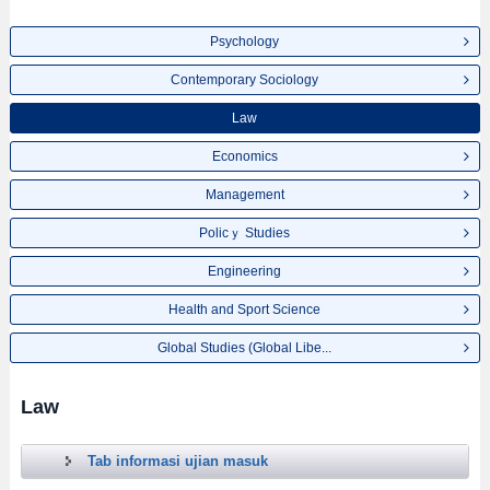
Psychology
Contemporary Sociology
Law
Economics
Management
Policｙ Studies
Engineering
Health and Sport Science
Global Studies (Global Libe...
Law
Tab informasi ujian masuk