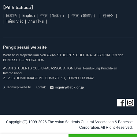
【Pilih bahasa】
日本語
English
中文（简体字）
中文（繁體字）
한국어
Tiếng Việt
ภาษาไทย
Pengoperasi website
Website ini dioperasikan oleh ASIAN STUDENTS CULTURAL ASSOCIATION dan
BENESSE CORPORATION
ASIAN STUDENTS CULTURAL ASSOCIATION Divisi Pendukung Pendidikan
Internasional
2-12-13 HONKOMAGOME, BUNKYO-KU, TOKYO 113-8642
Konsep website
Kontak
Copyright(C) 1999-2026 The Asian Students Cultural Association & Benesse
Corporation. All Right Reserved.