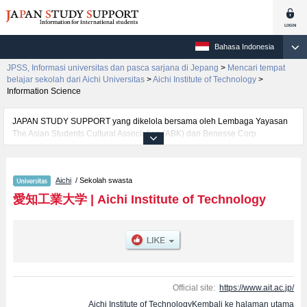
Bahasa Indonesia
JPSS, Informasi universitas dan pasca sarjana di Jepang
>
Mencari tempat
belajar sekolah dari Aichi Universitas
>
Aichi Institute of Technology
>
Information Science
JAPAN STUDY SUPPORT yang dikelola bersama oleh Lembaga Yayasan
The Asian Students Cultural Association (ABK) dan Benesse Corp.
menyediakan informasi sekitar 1300 universitas, pascasarjana, universitas
yunior, akademi kejuruan yang siap menerima mahasiswa(i) mancanegara.
Tersedia informasi rinci mengenai Aichi Institute of Technology, mencakup
Aichi
/ Sekolah swasta
informasi per fakultas seperti Fakultas EngineeringatauFakultas Information
ScienceatauFakultas Manegement, serta berbagai informasi yang berguna
愛知工業大学
|
Aichi Institute of Technology
bagi mahasiswa(i) mancanegara seperti kuota untuk jumlah pendaftar dan
jumlah kelulusan ujian masuk mahasiswa(i) mancanegara, informasi
mengenai ujian masuk, prasarana kampus, akses jalan, dan lainnya.
Silakan memanfaatkannya.
Official site:
https://www.ait.ac.jp/
Aichi Institute of TechnologyKembali ke halaman utama