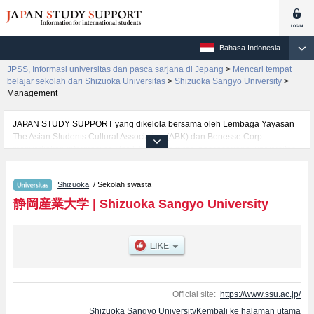
Bahasa Indonesia
JPSS, Informasi universitas dan pasca sarjana di Jepang
>
Mencari tempat
belajar sekolah dari Shizuoka Universitas
>
Shizuoka Sangyo University
>
Management
JAPAN STUDY SUPPORT yang dikelola bersama oleh Lembaga Yayasan
The Asian Students Cultural Association (ABK) dan Benesse Corp.
menyediakan informasi sekitar 1300 universitas, pascasarjana, universitas
yunior, akademi kejuruan yang siap menerima mahasiswa(i) mancanegara.
Tersedia informasi rinci mengenai Shizuoka Sangyo University, mencakup
Shizuoka
/ Sekolah swasta
informasi per fakultas seperti Fakultas Management, serta berbagai
informasi yang berguna bagi mahasiswa(i) mancanegara seperti kuota
静岡産業大学
|
Shizuoka Sangyo University
untuk jumlah pendaftar dan jumlah kelulusan ujian masuk mahasiswa(i)
mancanegara, informasi mengenai ujian masuk, prasarana kampus, akses
jalan, dan lainnya. Silakan memanfaatkannya.
Official site:
https://www.ssu.ac.jp/
Shizuoka Sangyo UniversityKembali ke halaman utama