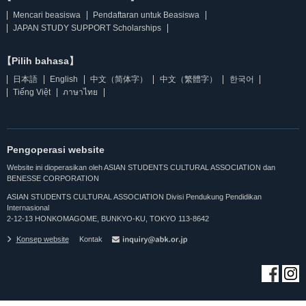
Mencari beasiswa
Pendaftaran untuk Beasiswa
JAPAN STUDY SUPPORT Scholarships
【Pilih bahasa】
日本語
English
中文（简体字）
中文（繁體字）
한국어
Tiếng Việt
ภาษาไทย
Pengoperasi website
Website ini dioperasikan oleh ASIAN STUDENTS CULTURAL ASSOCIATION dan
BENESSE CORPORATION
ASIAN STUDENTS CULTURAL ASSOCIATION Divisi Pendukung Pendidikan
Internasional
2-12-13 HONKOMAGOME, BUNKYO-KU, TOKYO 113-8642
Konsep website
Kontak