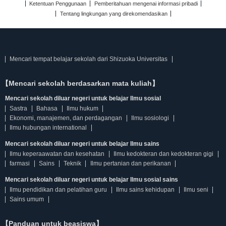
Ketentuan Penggunaan
Pemberitahuan mengenai informasi pribadi
Tentang lingkungan yang direkomendasikan
Mencari tempat belajar sekolah dari Shizuoka Universitas
【Mencari sekolah berdasarkan mata kuliah】
Mencari sekolah diluar negeri untuk belajar Ilmu sosial
Sastra
Bahasa
Ilmu hukum
Ekonomi, manajemen, dan perdagangan
Ilmu sosiologi
Ilmu hubungan international
Mencari sekolah diluar negeri untuk belajar Ilmu sains
Ilmu keperaawatan dan kesehatan
Ilmu kedokteran dan kedokteran gigi
farmasi
Sains
Teknik
Ilmu pertanian dan perikanan
Mencari sekolah diluar negeri untuk belajar Ilmu sosial sains
Ilmu pendidikan dan pelatihan guru
Ilmu sains kehidupan
Ilmu seni
Sains umum
【Panduan untuk beasiswa】