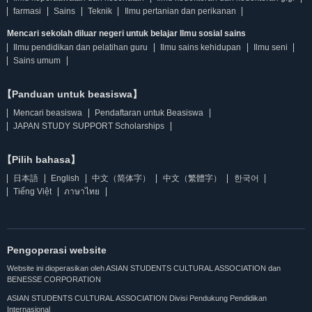
farmasi
Sains
Teknik
Ilmu pertanian dan perikanan
Mencari sekolah diluar negeri untuk belajar Ilmu sosial sains
Ilmu pendidikan dan pelatihan guru
Ilmu sains kehidupan
Ilmu seni
Sains umum
【Panduan untuk beasiswa】
Mencari beasiswa
Pendaftaran untuk Beasiswa
JAPAN STUDY SUPPORT Scholarships
【Pilih bahasa】
日本語
English
中文（简体字）
中文（繁體字）
한국어
Tiếng Việt
ภาษาไทย
Pengoperasi website
Website ini dioperasikan oleh ASIAN STUDENTS CULTURAL ASSOCIATION dan
BENESSE CORPORATION
ASIAN STUDENTS CULTURAL ASSOCIATION Divisi Pendukung Pendidikan
Internasional