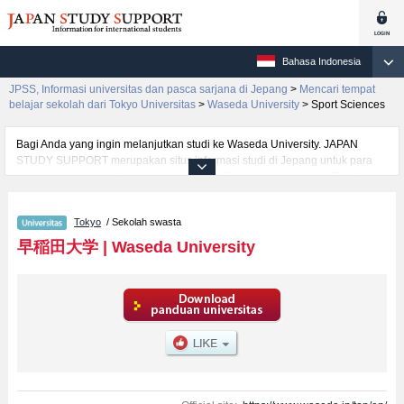
Bahasa Indonesia
JPSS, Informasi universitas dan pasca sarjana di Jepang
>
Mencari tempat
belajar sekolah dari Tokyo Universitas
>
Waseda University
>
Sport Sciences
Bagi Anda yang ingin melanjutkan studi ke Waseda University. JAPAN
STUDY SUPPORT merupakan situs informasi studi di Jepang untuk para
pelajar/mahasiswa(i) mancanegara yang dikelola bersama oleh The Asian
Students Cultural Association (ABK) dan Benesse Corp. Kami menyediakan
informasi rinci per fakultas, termasuk Fakultas Political Science and
Tokyo
/ Sekolah swasta
EconomicsatauFakultas Fundamental Science and
EngineeringatauFakultas Social SciencesatauFakultas International Liberal
早稲田大学
|
Waseda University
StudiesatauFakultas Culture, Media and SocietyatauFakultas Creative
Science and EngineeringatauFakultas Advanced Science and
EngineeringatauFakultas LawatauFakultas Humanities and Social
SciencesatauFakultas EducationatauFakultas CommerceatauFakultas
Human SciencesatauFakultas Sport Sciences, Waseda University. Bagi
yang mencari informasi melanjutkan studi ke Waseda University, silakan
memanfaatkannya. Selain itu, kami juga menyediakan informasi sekitar
1300 universitas, pascasarjana, universitas yunior, akademi kejuruan yang
siap menerima mahasiswa(i) mancanegara.