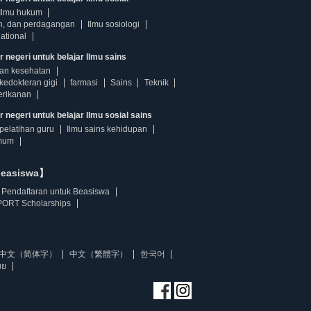
Ilmu hukum
n, dan perdagangan
Ilmu sosiologi
ational
r negeri untuk belajar Ilmu sains
dan kesehatan
kedokteran gigi
farmasi
Sains
Teknik
erikanan
 negeri untuk belajar Ilmu sosial sains
pelatihan guru
Ilmu sains kehidupan
mum
beasiswa】
Pendaftaran untuk Beasiswa
ORT Scholarships
中文（简体字）
中文（繁體字）
한국어
ทย