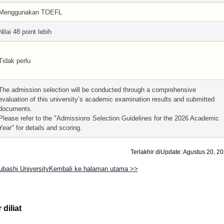
Menggunakan TOEFL
Nilai 48 point lebih
Tidak perlu
The admission selection will be conducted through a comprehensive
evaluation of this university’s academic examination results and submitted
documents.
Please refer to the "Admissions Selection Guidelines for the 2026 Academic
Year" for details and scoring.
Terlakhir diUpdate: Agustus 20, 2
subashi UniversityKembali ke halaman utama >>
diliat