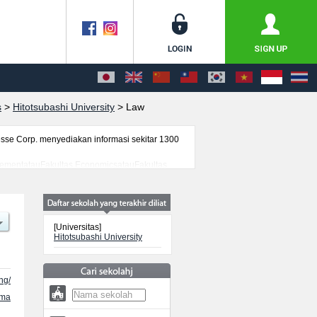
s
>
Hitotsubashi University
>
Law
se Corp. menyediakan informasi sekitar 1300
nagementatauFakultas EconomicsatauFakultas
canegara seperti kuota untuk jumlah pendaftar
dan lainnya. Silakan memanfaatkannya.
[Universitas]
Hitotsubashi University
ng/
ama