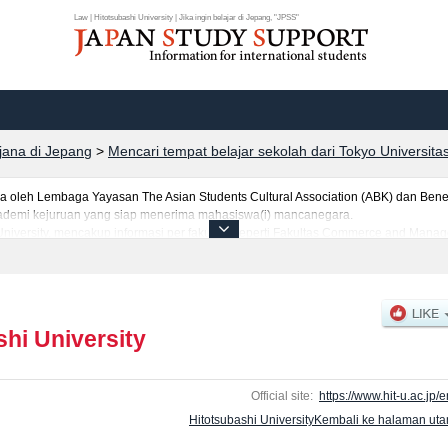
Law | Hitotsubashi University | Jika ingin belajar di Jepang, "JPSS"
rjana di Jepang
>
Mencari tempat belajar sekolah dari Tokyo Universita
leh Lembaga Yayasan The Asian Students Cultural Association (ABK) dan Benes
 akademi kejuruan yang siap menerima mahasiswa(i) mancanegara.
i University, mencakup informasi per fakultas seperti Fakultas Commerce and Ma
cial Data Science, serta berbagai informasi yang berguna bagi mahasiswa(i) man
 mancanegara, informasi mengenai ujian masuk, prasarana kampus, akses jalan, 
shi University
Official site:
https://www.hit-u.ac.jp/e
Hitotsubashi UniversityKembali ke halaman ut