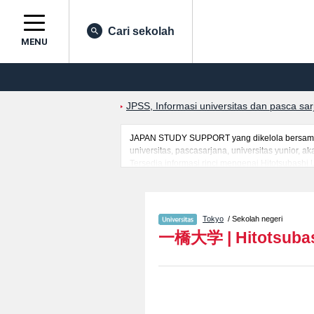
Cari sekolah
MENU
JPSS, Informasi universitas dan pasca sa
JAPAN STUDY SUPPORT yang dikelola bersama o
universitas, pascasarjana, universitas yunior,
Tersedia informasi rinci mengenai Hitotsubash
LawatauFakultas Social SciencesatauFakultas So
dan jumlah kelulusan ujian masuk mahasiswa(i)
Tokyo
/ Sekolah negeri
一橋大学
|
Hitotsuba