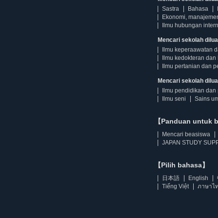
Sastra
Bahasa
Ekonomi, manajeme
Ilmu hubungan intern
Mencari sekolah dilua
Ilmu keperaawatan 
Ilmu kedokteran dan 
Ilmu pertanian dan p
Mencari sekolah diluar
Ilmu pendidikan dan 
Ilmu seni
Sains u
【Panduan untuk 
Mencari beasiswa
JAPAN STUDY SUPP
【Pilih bahasa】
日本語
English
Tiếng Việt
ภาษาไ