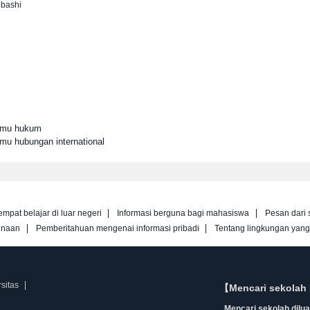
ubashi
Ilmu hukum
lmu hubungan international
empat belajar di luar negeri
Informasi berguna bagi mahasiswa
Pesan dari 
unaan
Pemberitahuan mengenai informasi pribadi
Tentang lingkungan yan
sitas
【Mencari sekolah 
Mencari sekolah diluar