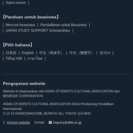
Sains umum
【Panduan untuk beasiswa】
Mencari beasiswa
Pendaftaran untuk Beasiswa
JAPAN STUDY SUPPORT Scholarships
【Pilih bahasa】
日本語
English
中文（简体字）
中文（繁體字）
한국어
Tiếng Việt
ภาษาไทย
Pengoperasi website
Website ini dioperasikan oleh ASIAN STUDENTS CULTURAL ASSOCIATION dan
BENESSE CORPORATION
ASIAN STUDENTS CULTURAL ASSOCIATION Divisi Pendukung Pendidikan
Internasional
2-12-13 HONKOMAGOME, BUNKYO-KU, TOKYO 113-8642
Konsep website
Kontak