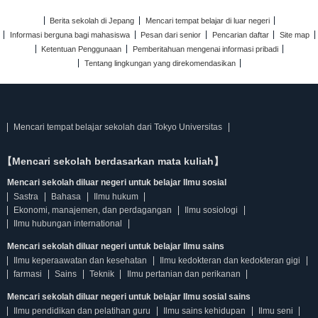
Berita sekolah di Jepang
Mencari tempat belajar di luar negeri
Informasi berguna bagi mahasiswa
Pesan dari senior
Pencarian daftar
Site map
Ketentuan Penggunaan
Pemberitahuan mengenai informasi pribadi
Tentang lingkungan yang direkomendasikan
Mencari tempat belajar sekolah dari Tokyo Universitas
【Mencari sekolah berdasarkan mata kuliah】
Mencari sekolah diluar negeri untuk belajar Ilmu sosial
Sastra
Bahasa
Ilmu hukum
Ekonomi, manajemen, dan perdagangan
Ilmu sosiologi
Ilmu hubungan international
Mencari sekolah diluar negeri untuk belajar Ilmu sains
Ilmu keperaawatan dan kesehatan
Ilmu kedokteran dan kedokteran gigi
farmasi
Sains
Teknik
Ilmu pertanian dan perikanan
Mencari sekolah diluar negeri untuk belajar Ilmu sosial sains
Ilmu pendidikan dan pelatihan guru
Ilmu sains kehidupan
Ilmu seni