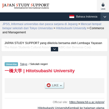
Bahasa Indonesia
JPSS, Informasi universitas dan pasca sarjana di Jepang
>
Mencari tempat
belajar sekolah dari Tokyo Universitas
>
Hitotsubashi University
>
Commerce
and Management
JAPAN STUDY SUPPORT yang dikelola bersama oleh Lembaga Yayasan
The Asian Students Cultural Association (ABK) dan Benesse Corp.
menyediakan informasi sekitar 1300 universitas, pascasarjana, universitas
yunior, akademi kejuruan yang siap menerima mahasiswa(i) mancanegara.
Tersedia informasi rinci mengenai Hitotsubashi University, mencakup
Tokyo
/ Sekolah negeri
informasi per fakultas seperti Fakultas Commerce and
ManagementatauFakultas EconomicsatauFakultas LawatauFakultas Social
一橋大学
|
Hitotsubashi University
SciencesatauFakultas Social Data Science, serta berbagai informasi yang
berguna bagi mahasiswa(i) mancanegara seperti kuota untuk jumlah
pendaftar dan jumlah kelulusan ujian masuk mahasiswa(i) mancanegara,
informasi mengenai ujian masuk, prasarana kampus, akses jalan, dan
lainnya. Silakan memanfaatkannya.
Official site:
https://www.hit-u.ac.jp/eng/
Hitotsubashi UniversityKembali ke halaman utama