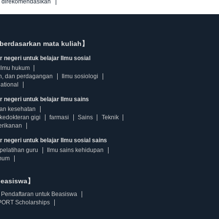
g direkomendasikan
berdasarkan mata kuliah】
 negeri untuk belajar Ilmu sosial
Ilmu hukum
n, dan perdagangan
Ilmu sosiologi
ational
r negeri untuk belajar Ilmu sains
dan kesehatan
kedokteran gigi
farmasi
Sains
Teknik
erikanan
 negeri untuk belajar Ilmu sosial sains
pelatihan guru
Ilmu sains kehidupan
mum
beasiswa】
Pendaftaran untuk Beasiswa
ORT Scholarships