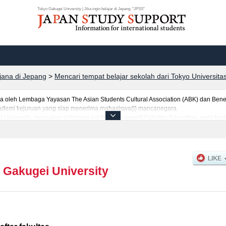
Tokyo Gakugei University | Jika ingin belajar di Jepang, "JPSS"
rjana di Jepang
>
Mencari tempat belajar sekolah dari Tokyo Universita
leh Lembaga Yayasan The Asian Students Cultural Association (ABK) dan Benes
 akademi kejuruan yang siap menerima mahasiswa(i) mancanegara.
 University, mencakup informasi per fakultas seperti Fakultas Education, serta b
tar dan jumlah kelulusan ujian masuk mahasiswa(i) mancanegara, informasi men
 Gakugei University