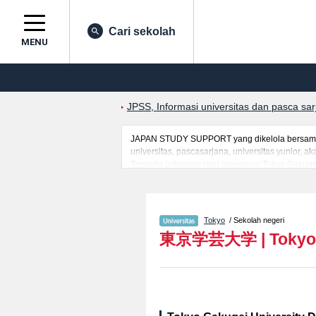
Cari sekolah
MENU
JPSS, Informasi universitas dan pasca sa
JAPAN STUDY SUPPORT yang dikelola bersama o
universitas, pascasarjana, universitas yunior,
Tersedia informasi rinci mengenai Tokyo Gakugei
mancanegara seperti kuota untuk jumlah pendaf
jalan, dan lainnya. Silakan memanfaatkannya.
Tokyo
/ Sekolah negeri
東京学芸大学
|
Tokyo