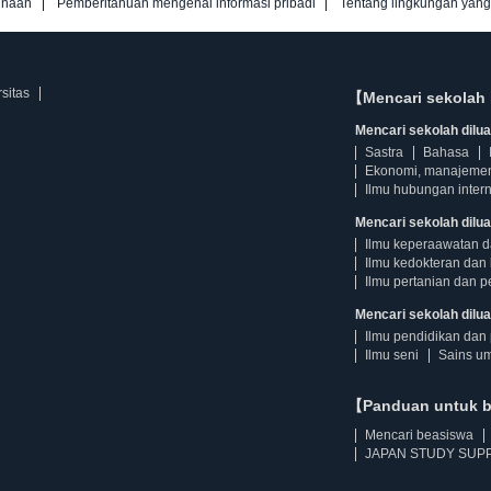
unaan
Pemberitahuan mengenai informasi pribadi
Tentang lingkungan yan
sitas
【Mencari sekolah 
Mencari sekolah diluar
Sastra
Bahasa
Ekonomi, manajeme
Ilmu hubungan intern
Mencari sekolah dilua
Ilmu keperaawatan 
Ilmu kedokteran dan 
Ilmu pertanian dan p
Mencari sekolah diluar
Ilmu pendidikan dan 
Ilmu seni
Sains u
【Panduan untuk 
Mencari beasiswa
JAPAN STUDY SUPP