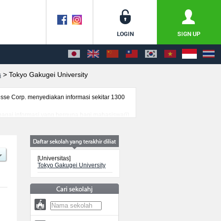
s
>
Tokyo Gakugei University
se Corp. menyediakan informasi sekitar 1300
erbagai informasi yang berguna bagi mahasiswa(i)
genai ujian masuk, prasarana kampus, akses
[Universitas]
Tokyo Gakugei University