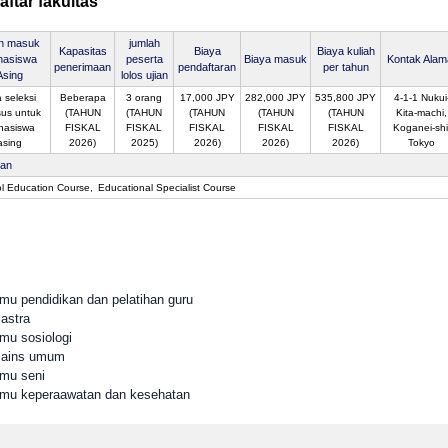
ftar fakultas
an masuk
jumlah
Kapasitas
Biaya
Biaya kuliah
hasiswa
peserta
Biaya masuk
Kontak Alam
penerimaan
pendaftaran
per tahun
Asing
lolos ujian
 seleksi
Beberapa
3 orang
17,000 JPY
282,000 JPY
535,800 JPY
4-1-1 Nukui
us untuk
(TAHUN
(TAHUN
(TAHUN
(TAHUN
(TAHUN
Kita-machi,
hasiswa
FISKAL
FISKAL
FISKAL
FISKAL
FISKAL
Koganei-shi
asing
2026)
2025)
2026)
2026)
2026)
Tokyo
san
l Education Course
Educational Specialist Course
lmu pendidikan dan pelatihan guru
astra
lmu sosiologi
 Sains umum
lmu seni
Ilmu keperaawatan dan kesehatan