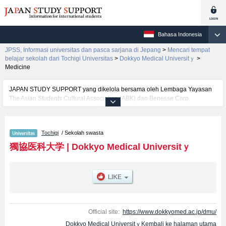
Bahasa Indonesia
JPSS, Informasi universitas dan pasca sarjana di Jepang
>
Mencari tempat
belajar sekolah dari Tochigi Universitas
>
Dokkyo Medical Universitｙ
>
Medicine
JAPAN STUDY SUPPORT yang dikelola bersama oleh Lembaga Yayasan
The Asian Students Cultural Association (ABK) dan Benesse Corp.
menyediakan informasi sekitar 1300 universitas, pascasarjana, universitas
yunior, akademi kejuruan yang siap menerima mahasiswa(i) mancanegara.
Tersedia informasi rinci mengenai Dokkyo Medical Universitｙ, mencakup
Tochigi
/ Sekolah swasta
informasi per fakultas seperti Fakultas MedicineatauFakultas Nursing, serta
berbagai informasi yang berguna bagi mahasiswa(i) mancanegara seperti
獨協医科大学
|
Dokkyo Medical Universitｙ
kuota untuk jumlah pendaftar dan jumlah kelulusan ujian masuk
mahasiswa(i) mancanegara, informasi mengenai ujian masuk, prasarana
kampus, akses jalan, dan lainnya. Silakan memanfaatkannya.
Official site:
https://www.dokkyomed.ac.jp/dmu/
Dokkyo Medical UniversitｙKembali ke halaman utama