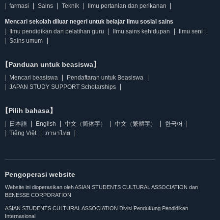
farmasi
Sains
Teknik
Ilmu pertanian dan perikanan
Mencari sekolah diluar negeri untuk belajar Ilmu sosial sains
Ilmu pendidikan dan pelatihan guru
Ilmu sains kehidupan
Ilmu seni
Sains umum
【Panduan untuk beasiswa】
Mencari beasiswa
Pendaftaran untuk Beasiswa
JAPAN STUDY SUPPORT Scholarships
【Pilih bahasa】
日本語
English
中文（简体字）
中文（繁體字）
한국어
Tiếng Việt
ภาษาไทย
Pengoperasi website
Website ini dioperasikan oleh ASIAN STUDENTS CULTURAL ASSOCIATION dan
BENESSE CORPORATION
ASIAN STUDENTS CULTURAL ASSOCIATION Divisi Pendukung Pendidikan
Internasional