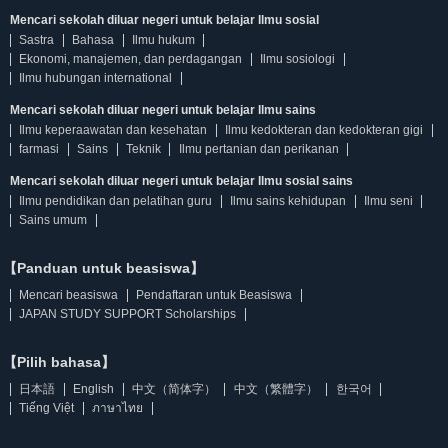
Mencari sekolah diluar negeri untuk belajar Ilmu sosial
Sastra
Bahasa
Ilmu hukum
Ekonomi, manajemen, dan perdagangan
Ilmu sosiologi
Ilmu hubungan international
Mencari sekolah diluar negeri untuk belajar Ilmu sains
Ilmu keperaawatan dan kesehatan
Ilmu kedokteran dan kedokteran gigi
farmasi
Sains
Teknik
Ilmu pertanian dan perikanan
Mencari sekolah diluar negeri untuk belajar Ilmu sosial sains
Ilmu pendidikan dan pelatihan guru
Ilmu sains kehidupan
Ilmu seni
Sains umum
【Panduan untuk beasiswa】
Mencari beasiswa
Pendaftaran untuk Beasiswa
JAPAN STUDY SUPPORT Scholarships
【Pilih bahasa】
日本語
English
中文（简体字）
中文（繁體字）
한국어
Tiếng Việt
ภาษาไทย