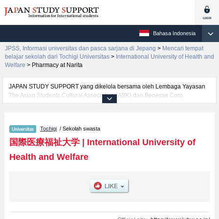
Bahasa Indonesia
JPSS, Informasi universitas dan pasca sarjana di Jepang
>
Mencari tempat
belajar sekolah dari Tochigi Universitas
>
International University of Health and
Welfare
>
Pharmacy at Narita
JAPAN STUDY SUPPORT yang dikelola bersama oleh Lembaga Yayasan
The Asian Students Cultural Association (ABK) dan Benesse Corp.
menyediakan informasi sekitar 1300 universitas, pascasarjana, universitas
yunior, akademi kejuruan yang siap menerima mahasiswa(i) mancanegara.
Tersedia informasi rinci mengenai International University of Health and
Tochigi
/ Sekolah swasta
Welfare, mencakup informasi per fakultas seperti Fakultas Health
SciencesatauFakultas Health and WelfareatauFakultas
国際医療福祉大学
|
International University of
PharmacyatauFakultas Health Sciences at FukuokaatauFakultas Nursing
Health and Welfare
and Rehabilitation Science at OdawaraatauFakultas Nursing at
NaritaatauFakultas Health Sciences at NaritaatauFakultas
MedicineatauFakultas Psychology and Health Care Management at
AkasakaatauFakultas Pharmacy at FukuokaatauFakultas Pharmacy at
Narita, serta berbagai informasi yang berguna bagi mahasiswa(i)
mancanegara seperti kuota untuk jumlah pendaftar dan jumlah kelulusan
ujian masuk mahasiswa(i) mancanegara, informasi mengenai ujian masuk,
prasarana kampus, akses jalan, dan lainnya. Silakan memanfaatkannya.