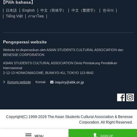
【Pilih bahasa】
日本語
English
中文（简体字）
中文（繁體字）
한국어
Tiếng Việt
ภาษาไทย
Pengoperasi website
Website ini dioperasikan oleh ASIAN STUDENTS CULTURAL ASSOCIATION dan
BENESSE CORPORATION
ASIAN STUDENTS CULTURAL ASSOCIATION Divisi Pendukung Pendidikan
Internasional
2-12-13 HONKOMAGOME, BUNKYO-KU, TOKYO 113-8642
Konsep website
Kontak
Copyright(C) 1999-2026 The Asian Students Cultural Association & Benesse
Corporation. All Right Reserved.
MENU
SIGN UP