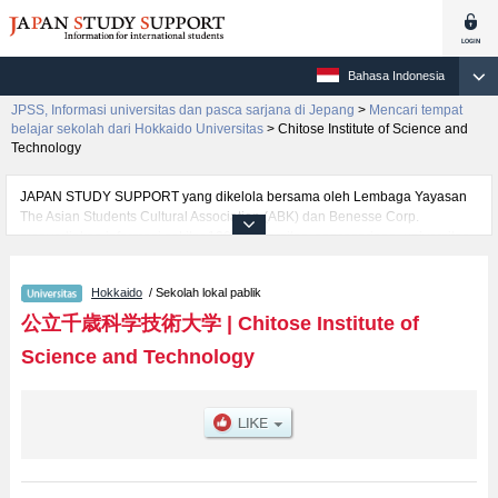
Bahasa Indonesia
JPSS, Informasi universitas dan pasca sarjana di Jepang
>
Mencari tempat
belajar sekolah dari Hokkaido Universitas
>
Chitose Institute of Science and
Technology
JAPAN STUDY SUPPORT yang dikelola bersama oleh Lembaga Yayasan
The Asian Students Cultural Association (ABK) dan Benesse Corp.
menyediakan informasi sekitar 1300 universitas, pascasarjana, universitas
yunior, akademi kejuruan yang siap menerima mahasiswa(i) mancanegara.
Tersedia informasi rinci mengenai Chitose Institute of Science and
Hokkaido
/ Sekolah lokal pablik
Technology, mencakup informasi per fakultas seperti Fakultas Faculty of
Science and Technology, serta berbagai informasi yang berguna bagi
公立千歳科学技術大学
|
Chitose Institute of
mahasiswa(i) mancanegara seperti kuota untuk jumlah pendaftar dan
Science and Technology
jumlah kelulusan ujian masuk mahasiswa(i) mancanegara, informasi
mengenai ujian masuk, prasarana kampus, akses jalan, dan lainnya.
Silakan memanfaatkannya.