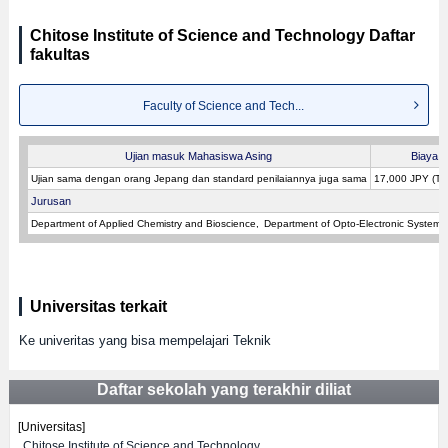
Chitose Institute of Science and Technology Daftar
fakultas
Faculty of Science and Tech...
Ujian masuk Mahasiswa Asing
Biaya p
Ujian sama dengan orang Jepang dan standard penilaiannya juga sama
17,000 JPY (T
Jurusan
Department of Applied Chemistry and Bioscience
Department of Opto-Electronic System 
Universitas terkait
Ke univeritas yang bisa mempelajari Teknik
Daftar sekolah yang terakhir diliat
[Universitas]
Chitose Institute of Science and Technology