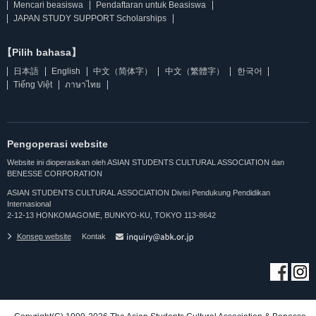
Mencari beasiswa
Pendaftaran untuk Beasiswa
JAPAN STUDY SUPPORT Scholarships
【Pilih bahasa】
日本語
English
中文（简体字）
中文（繁體字）
한국어
Tiếng Việt
ภาษาไทย
Pengoperasi website
Website ini dioperasikan oleh ASIAN STUDENTS CULTURAL ASSOCIATION dan
BENESSE CORPORATION
ASIAN STUDENTS CULTURAL ASSOCIATION Divisi Pendukung Pendidikan
Internasional
2-12-13 HONKOMAGOME, BUNKYO-KU, TOKYO 113-8642
Konsep website
Kontak