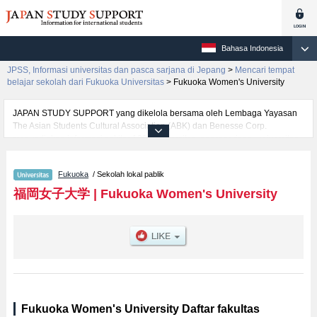
Bahasa Indonesia
JPSS, Informasi universitas dan pasca sarjana di Jepang
>
Mencari tempat
belajar sekolah dari Fukuoka Universitas
>
Fukuoka Women's University
JAPAN STUDY SUPPORT yang dikelola bersama oleh Lembaga Yayasan
The Asian Students Cultural Association (ABK) dan Benesse Corp.
menyediakan informasi sekitar 1300 universitas, pascasarjana, universitas
yunior, akademi kejuruan yang siap menerima mahasiswa(i) mancanegara.
Tersedia informasi rinci mengenai Fukuoka Women's University, mencakup
Fukuoka
/ Sekolah lokal pablik
informasi per fakultas seperti Fakultas International College of Arts and
Sciences, serta berbagai informasi yang berguna bagi mahasiswa(i)
福岡女子大学
|
Fukuoka Women's University
mancanegara seperti kuota untuk jumlah pendaftar dan jumlah kelulusan
ujian masuk mahasiswa(i) mancanegara, informasi mengenai ujian masuk,
prasarana kampus, akses jalan, dan lainnya. Silakan memanfaatkannya.
Fukuoka Women's University Daftar fakultas