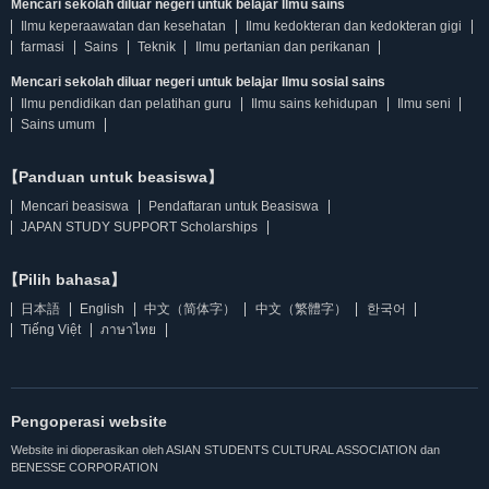
Mencari sekolah diluar negeri untuk belajar Ilmu sains
Ilmu keperaawatan dan kesehatan
Ilmu kedokteran dan kedokteran gigi
farmasi
Sains
Teknik
Ilmu pertanian dan perikanan
Mencari sekolah diluar negeri untuk belajar Ilmu sosial sains
Ilmu pendidikan dan pelatihan guru
Ilmu sains kehidupan
Ilmu seni
Sains umum
【Panduan untuk beasiswa】
Mencari beasiswa
Pendaftaran untuk Beasiswa
JAPAN STUDY SUPPORT Scholarships
【Pilih bahasa】
日本語
English
中文（简体字）
中文（繁體字）
한국어
Tiếng Việt
ภาษาไทย
Pengoperasi website
Website ini dioperasikan oleh ASIAN STUDENTS CULTURAL ASSOCIATION dan
BENESSE CORPORATION