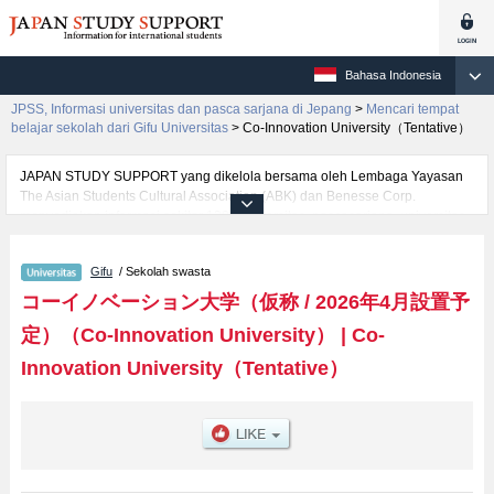
Bahasa Indonesia
JPSS, Informasi universitas dan pasca sarjana di Jepang
>
Mencari tempat
belajar sekolah dari Gifu Universitas
>
Co-Innovation University（Tentative）
JAPAN STUDY SUPPORT yang dikelola bersama oleh Lembaga Yayasan
The Asian Students Cultural Association (ABK) dan Benesse Corp.
menyediakan informasi sekitar 1300 universitas, pascasarjana, universitas
yunior, akademi kejuruan yang siap menerima mahasiswa(i) mancanegara.
Tersedia informasi rinci mengenai Co-Innovation University（Tentative）,
Gifu
/ Sekolah swasta
mencakup informasi per fakultas seperti , serta berbagai informasi yang
berguna bagi mahasiswa(i) mancanegara seperti kuota untuk jumlah
コーイノベーション大学（仮称 / 2026年4月設置予
pendaftar dan jumlah kelulusan ujian masuk mahasiswa(i) mancanegara,
定）（Co-Innovation University）
|
Co-
informasi mengenai ujian masuk, prasarana kampus, akses jalan, dan
lainnya. Silakan memanfaatkannya.
Innovation University（Tentative）