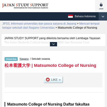
Bahasa Indonesia
JPSS, Informasi universitas dan pasca sarjana di Jepang
>
Mencari tempat
belajar sekolah dari Nagano Universitas
>
Matsumoto College of Nursing
JAPAN STUDY SUPPORT yang dikelola bersama oleh Lembaga Yayasan
The Asian Students Cultural Association (ABK) dan Benesse Corp.
menyediakan informasi sekitar 1300 universitas, pascasarjana, universitas
yunior, akademi kejuruan yang siap menerima mahasiswa(i) mancanegara.
Tersedia informasi rinci mengenai Matsumoto College of Nursing,
Nagano
/ Sekolah swasta
mencakup informasi per fakultas seperti , serta berbagai informasi yang
berguna bagi mahasiswa(i) mancanegara seperti kuota untuk jumlah
松本看護大学
|
Matsumoto College of Nursing
pendaftar dan jumlah kelulusan ujian masuk mahasiswa(i) mancanegara,
informasi mengenai ujian masuk, prasarana kampus, akses jalan, dan
lainnya. Silakan memanfaatkannya.
Matsumoto College of Nursing Daftar fakultas