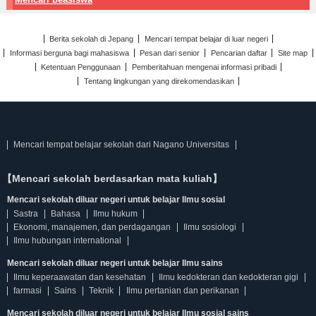
Berita sekolah di Jepang
Mencari tempat belajar di luar negeri
Informasi berguna bagi mahasiswa
Pesan dari senior
Pencarian daftar
Site map
Ketentuan Penggunaan
Pemberitahuan mengenai informasi pribadi
Tentang lingkungan yang direkomendasikan
Mencari tempat belajar sekolah dari Nagano Universitas
【Mencari sekolah berdasarkan mata kuliah】
Mencari sekolah diluar negeri untuk belajar Ilmu sosial
Sastra
Bahasa
Ilmu hukum
Ekonomi, manajemen, dan perdagangan
Ilmu sosiologi
Ilmu hubungan international
Mencari sekolah diluar negeri untuk belajar Ilmu sains
Ilmu keperaawatan dan kesehatan
Ilmu kedokteran dan kedokteran gigi
farmasi
Sains
Teknik
Ilmu pertanian dan perikanan
Mencari sekolah diluar negeri untuk belajar Ilmu sosial sains