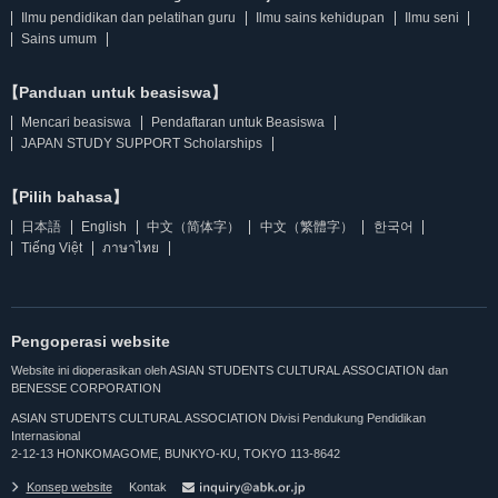
Ilmu pendidikan dan pelatihan guru
Ilmu sains kehidupan
Ilmu seni
Sains umum
【Panduan untuk beasiswa】
Mencari beasiswa
Pendaftaran untuk Beasiswa
JAPAN STUDY SUPPORT Scholarships
【Pilih bahasa】
日本語
English
中文（简体字）
中文（繁體字）
한국어
Tiếng Việt
ภาษาไทย
Pengoperasi website
Website ini dioperasikan oleh ASIAN STUDENTS CULTURAL ASSOCIATION dan
BENESSE CORPORATION
ASIAN STUDENTS CULTURAL ASSOCIATION Divisi Pendukung Pendidikan
Internasional
2-12-13 HONKOMAGOME, BUNKYO-KU, TOKYO 113-8642
Konsep website
Kontak