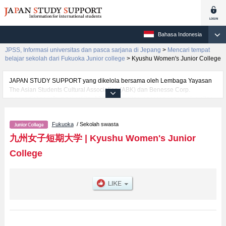
Bahasa Indonesia
JPSS, Informasi universitas dan pasca sarjana di Jepang
>
Mencari tempat
belajar sekolah dari Fukuoka Junior college
>
Kyushu Women's Junior College
JAPAN STUDY SUPPORT yang dikelola bersama oleh Lembaga Yayasan
The Asian Students Cultural Association (ABK) dan Benesse Corp.
menyediakan informasi sekitar 1300 universitas, pascasarjana, universitas
yunior, akademi kejuruan yang siap menerima mahasiswa(i) mancanegara.
Tersedia informasi rinci mengenai Kyushu Women's Junior College,
Fukuoka
/ Sekolah swasta
mencakup informasi per fakultas seperti Fakultas Childhood Care and
Education, serta berbagai informasi yang berguna bagi mahasiswa(i)
九州女子短期大学
|
Kyushu Women's Junior
mancanegara seperti kuota untuk jumlah pendaftar dan jumlah kelulusan
College
ujian masuk mahasiswa(i) mancanegara, informasi mengenai ujian masuk,
prasarana kampus, akses jalan, dan lainnya. Silakan memanfaatkannya.