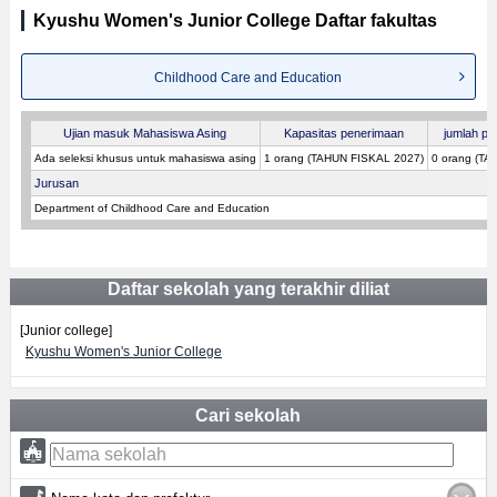
Kyushu Women's Junior College Daftar fakultas
Childhood Care and Education
Ujian masuk Mahasiswa Asing
Kapasitas penerimaan
jumlah pes
Ada seleksi khusus untuk mahasiswa asing
1 orang (TAHUN FISKAL 2027)
0 orang (TA
Jurusan
Department of Childhood Care and Education
Daftar sekolah yang terakhir diliat
[Junior college]
Kyushu Women's Junior College
Cari sekolah