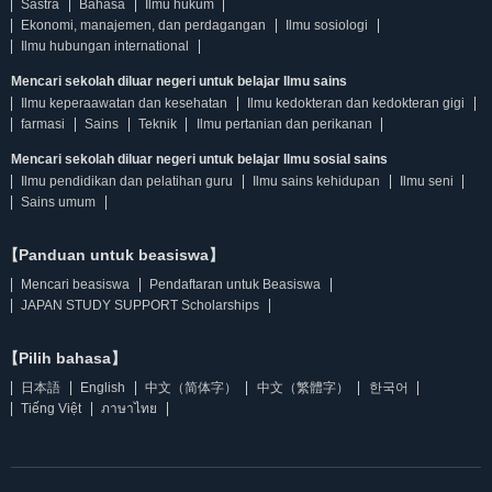
Sastra
Bahasa
Ilmu hukum
Ekonomi, manajemen, dan perdagangan
Ilmu sosiologi
Ilmu hubungan international
Mencari sekolah diluar negeri untuk belajar Ilmu sains
Ilmu keperaawatan dan kesehatan
Ilmu kedokteran dan kedokteran gigi
farmasi
Sains
Teknik
Ilmu pertanian dan perikanan
Mencari sekolah diluar negeri untuk belajar Ilmu sosial sains
Ilmu pendidikan dan pelatihan guru
Ilmu sains kehidupan
Ilmu seni
Sains umum
【Panduan untuk beasiswa】
Mencari beasiswa
Pendaftaran untuk Beasiswa
JAPAN STUDY SUPPORT Scholarships
【Pilih bahasa】
日本語
English
中文（简体字）
中文（繁體字）
한국어
Tiếng Việt
ภาษาไทย