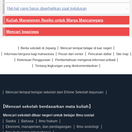
Hal-hal yang harus diperhatikan saat kelulusan
Kuliah Manajemen Resiko untuk Warga Mancanegara
Mencari beasiswa
Berita sekolah di Jepang
Mencari tempat belajar di luar negeri
Informasi berguna bagi mahasiswa
Pesan dari senior
Pencarian daftar
Site map
Ketentuan Penggunaan
Pemberitahuan mengenai informasi pribadi
Tentang lingkungan yang direkomendasikan
Mencari tempat belajar sekolah dari Ehime Sekolah kejuruan
【Mencari sekolah berdasarkan mata kuliah】
Mencari sekolah diluar negeri untuk belajar Ilmu sosial
Sastra
Bahasa
Ilmu hukum
Ekonomi, manajemen, dan perdagangan
Ilmu sosiologi