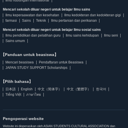
Ilmu hubungan international
Mencari sekolah diluar negeri untuk belajar Ilmu sains
Ilmu keperaawatan dan kesehatan
Ilmu kedokteran dan kedokteran gigi
farmasi
Sains
Teknik
Ilmu pertanian dan perikanan
Mencari sekolah diluar negeri untuk belajar Ilmu sosial sains
Ilmu pendidikan dan pelatihan guru
Ilmu sains kehidupan
Ilmu seni
Sains umum
【Panduan untuk beasiswa】
Mencari beasiswa
Pendaftaran untuk Beasiswa
JAPAN STUDY SUPPORT Scholarships
【Pilih bahasa】
日本語
English
中文（简体字）
中文（繁體字）
한국어
Tiếng Việt
ภาษาไทย
Pengoperasi website
Website ini dioperasikan oleh ASIAN STUDENTS CULTURAL ASSOCIATION dan