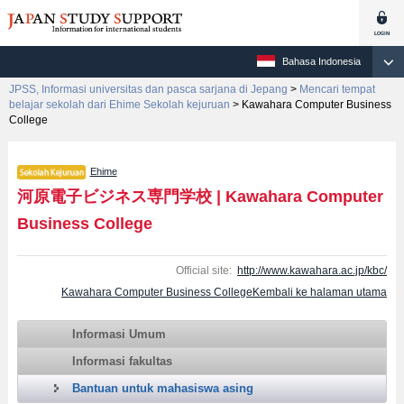
Bahasa Indonesia
JPSS, Informasi universitas dan pasca sarjana di Jepang
>
Mencari tempat
belajar sekolah dari Ehime Sekolah kejuruan
>
Kawahara Computer Business
College
Ehime
河原電子ビジネス専門学校
|
Kawahara Computer
Business College
Official site:
http://www.kawahara.ac.jp/kbc/
Kawahara Computer Business CollegeKembali ke halaman utama
Informasi Umum
Informasi fakultas
Bantuan untuk mahasiswa asing