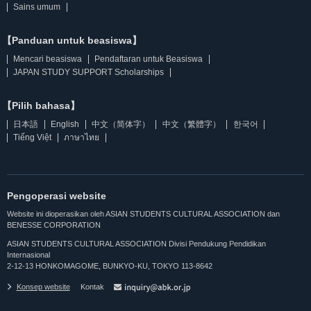
Sains umum
【Panduan untuk beasiswa】
Mencari beasiswa
Pendaftaran untuk Beasiswa
JAPAN STUDY SUPPORT Scholarships
【Pilih bahasa】
日本語
English
中文（简体字）
中文（繁體字）
한국어
Tiếng Việt
ภาษาไทย
Pengoperasi website
Website ini dioperasikan oleh ASIAN STUDENTS CULTURAL ASSOCIATION dan
BENESSE CORPORATION
ASIAN STUDENTS CULTURAL ASSOCIATION Divisi Pendukung Pendidikan
Internasional
2-12-13 HONKOMAGOME, BUNKYO-KU, TOKYO 113-8642
Konsep website
Kontak