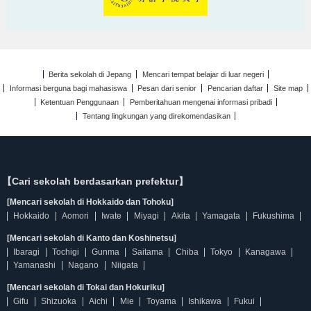
Berita sekolah di Jepang
Mencari tempat belajar di luar negeri
Informasi berguna bagi mahasiswa
Pesan dari senior
Pencarian daftar
Site map
Ketentuan Penggunaan
Pemberitahuan mengenai informasi pribadi
Tentang lingkungan yang direkomendasikan
【Cari sekolah berdasarkan prefektur】
[Mencari sekolah di Hokkaido dan Tohoku]
Hokkaido
Aomori
Iwate
Miyagi
Akita
Yamagata
Fukushima
[Mencari sekolah di Kanto dan Koshinetsu]
Ibaragi
Tochigi
Gunma
Saitama
Chiba
Tokyo
Kanagawa
Yamanashi
Nagano
Niigata
[Mencari sekolah di Tokai dan Hokuriku]
Gifu
Shizuoka
Aichi
Mie
Toyama
Ishikawa
Fukui