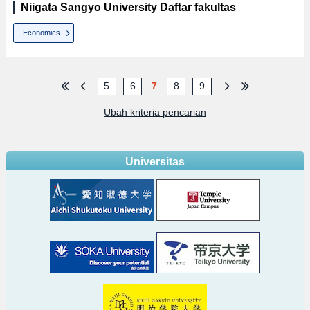
Niigata Sangyo University Daftar fakultas
Economics
5
6
7
8
9
Ubah kriteria pencarian
Universitas