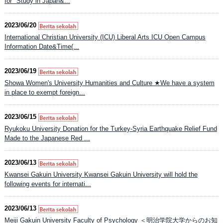
for "Study in Japan&...
2023/06/20
International Christian University (ICU) Liberal Arts ICU Open Campus
Information Date&Time(...
2023/06/19
Showa Women's University Humanities and Culture ★We have a system
in place to exempt foreign...
2023/06/15
Ryukoku University Donation for the Turkey-Syria Earthquake Relief Fund
Made to the Japanese Red ...
2023/06/13
Kwansei Gakuin University Kwansei Gakuin University will hold the
following events for internati...
2023/06/13
Meiji Gakuin University Faculty of Psychology ＜明治学院大学からのお知