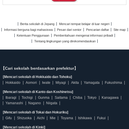
Berita sekolah di Jepang
Mencari tempat belajar di luar negeri
Informasi berguna bagi mahasiswa
Pesan dari senior
Pencarian daftar
Site map
Ketentuan Penggunaan
Pemberitahuan mengenai informasi pribadi
Tentang lingkungan yang direkomendasikan
【Cari sekolah berdasarkan prefektur】
[Mencari sekolah di Hokkaido dan Tohoku]
Hokkaido
Aomori
Iwate
Miyagi
Akita
Yamagata
Fukushima
[Mencari sekolah di Kanto dan Koshinetsu]
Ibaragi
Tochigi
Gunma
Saitama
Chiba
Tokyo
Kanagawa
Yamanashi
Nagano
Niigata
[Mencari sekolah di Tokai dan Hokuriku]
Gifu
Shizuoka
Aichi
Mie
Toyama
Ishikawa
Fukui
[Mencari sekolah di Kinki]