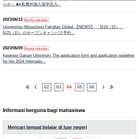
らせ＞ ■A私費外国人留学生入...
2023/06/12
Universitas Musashino Fakultas Global 【NEWS】 「6/18（日）、
6/25（日）のオープンキャンパス予約...
2023/06/09
Kwansei Gakuin University The application form and application guideline
for the 2024 Internatio...
62
63
64
65
66
Informasi berguna bagi mahasiswa
Mencari tempat belajar di luar negeri