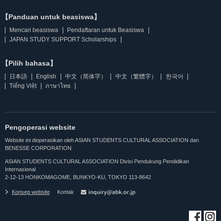
【Panduan untuk beasiswa】
Mencari beasiswa
Pendaftaran untuk Beasiswa
JAPAN STUDY SUPPORT Scholarships
【Pilih bahasa】
日本語
English
中文（简体字）
中文（繁體字）
한국어
Tiếng Việt
ภาษาไทย
Pengoperasi website
Website ini dioperasikan oleh ASIAN STUDENTS CULTURAL ASSOCIATION dan
BENESSE CORPORATION
ASIAN STUDENTS CULTURAL ASSOCIATION Divisi Pendukung Pendidikan
Internasional
2-12-13 HONKOMAGOME, BUNKYO-KU, TOKYO 113-8642
Konsep website
Kontak