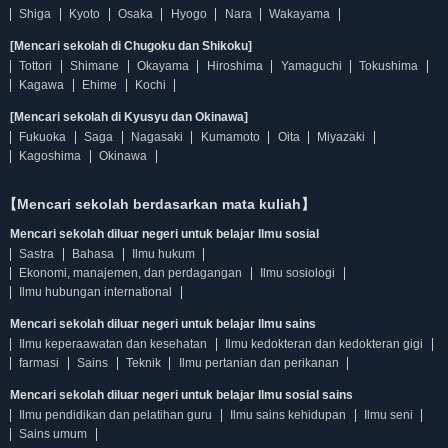
Shiga
Kyoto
Osaka
Hyogo
Nara
Wakayama
[Mencari sekolah di Chugoku dan Shikoku]
Tottori
Shimane
Okayama
Hiroshima
Yamaguchi
Tokushima
Kagawa
Ehime
Kochi
[Mencari sekolah di Kyusyu dan Okinawa]
Fukuoka
Saga
Nagasaki
Kumamoto
Oita
Miyazaki
Kagoshima
Okinawa
【Mencari sekolah berdasarkan mata kuliah】
Mencari sekolah diluar negeri untuk belajar Ilmu sosial
Sastra
Bahasa
Ilmu hukum
Ekonomi, manajemen, dan perdagangan
Ilmu sosiologi
Ilmu hubungan international
Mencari sekolah diluar negeri untuk belajar Ilmu sains
Ilmu keperaawatan dan kesehatan
Ilmu kedokteran dan kedokteran gigi
farmasi
Sains
Teknik
Ilmu pertanian dan perikanan
Mencari sekolah diluar negeri untuk belajar Ilmu sosial sains
Ilmu pendidikan dan pelatihan guru
Ilmu sains kehidupan
Ilmu seni
Sains umum