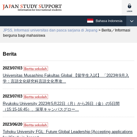
Bahasa Indonesia
JPSS, Informasi universitas dan pasca sarjana di Jepang
> Berita／Informasi
berguna bagi mahasiswa
Berita
2023/07/03
Universitas Musashino Fakultas Global 【留学生入試】 「2023年9月入
学：言語文化研究科言語文化専攻...
2023/07/03
Ryukoku University 2023年5月22日（月）から26日（金）の5日間
（15:15-16:45）、深草キャンパスグロー...
2023/06/20
Tohoku University FGL: Future Global Leadership [Accepting applications