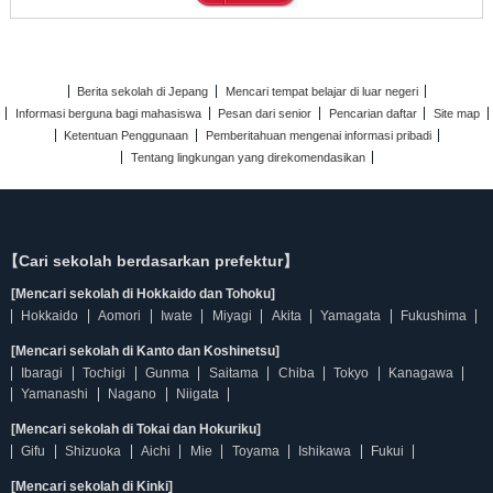
Berita sekolah di Jepang
Mencari tempat belajar di luar negeri
Informasi berguna bagi mahasiswa
Pesan dari senior
Pencarian daftar
Site map
Ketentuan Penggunaan
Pemberitahuan mengenai informasi pribadi
Tentang lingkungan yang direkomendasikan
【Cari sekolah berdasarkan prefektur】
[Mencari sekolah di Hokkaido dan Tohoku]
Hokkaido
Aomori
Iwate
Miyagi
Akita
Yamagata
Fukushima
[Mencari sekolah di Kanto dan Koshinetsu]
Ibaragi
Tochigi
Gunma
Saitama
Chiba
Tokyo
Kanagawa
Yamanashi
Nagano
Niigata
[Mencari sekolah di Tokai dan Hokuriku]
Gifu
Shizuoka
Aichi
Mie
Toyama
Ishikawa
Fukui
[Mencari sekolah di Kinki]