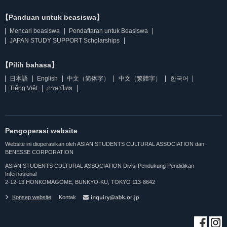
【Panduan untuk beasiswa】
Mencari beasiswa
Pendaftaran untuk Beasiswa
JAPAN STUDY SUPPORT Scholarships
【Pilih bahasa】
日本語
English
中文（简体字）
中文（繁體字）
한국어
Tiếng Việt
ภาษาไทย
Pengoperasi website
Website ini dioperasikan oleh ASIAN STUDENTS CULTURAL ASSOCIATION dan
BENESSE CORPORATION
ASIAN STUDENTS CULTURAL ASSOCIATION Divisi Pendukung Pendidikan
Internasional
2-12-13 HONKOMAGOME, BUNKYO-KU, TOKYO 113-8642
Konsep website
Kontak