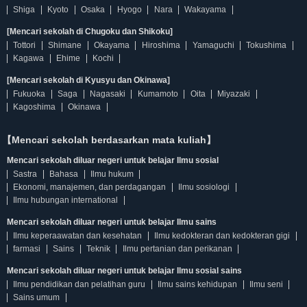
Shiga
Kyoto
Osaka
Hyogo
Nara
Wakayama
[Mencari sekolah di Chugoku dan Shikoku]
Tottori
Shimane
Okayama
Hiroshima
Yamaguchi
Tokushima
Kagawa
Ehime
Kochi
[Mencari sekolah di Kyusyu dan Okinawa]
Fukuoka
Saga
Nagasaki
Kumamoto
Oita
Miyazaki
Kagoshima
Okinawa
【Mencari sekolah berdasarkan mata kuliah】
Mencari sekolah diluar negeri untuk belajar Ilmu sosial
Sastra
Bahasa
Ilmu hukum
Ekonomi, manajemen, dan perdagangan
Ilmu sosiologi
Ilmu hubungan international
Mencari sekolah diluar negeri untuk belajar Ilmu sains
Ilmu keperaawatan dan kesehatan
Ilmu kedokteran dan kedokteran gigi
farmasi
Sains
Teknik
Ilmu pertanian dan perikanan
Mencari sekolah diluar negeri untuk belajar Ilmu sosial sains
Ilmu pendidikan dan pelatihan guru
Ilmu sains kehidupan
Ilmu seni
Sains umum