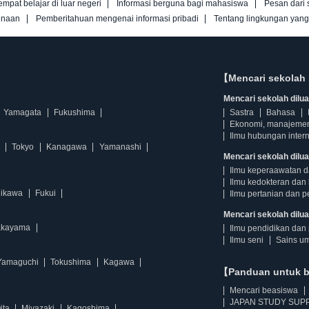
empat belajar di luar negeri
Informasi berguna bagi mahasiswa
Pesan dari 
unaan
Pemberitahuan mengenai informasi pribadi
Tentang lingkungan yan
【Mencari sekolah 
Mencari sekolah diluar
Yamagata
Fukushima
Sastra
Bahasa
Ekonomi, manajeme
Ilmu hubungan intern
Tokyo
Kanagawa
Yamanashi
Mencari sekolah dilua
Ilmu keperaawatan 
Ilmu kedokteran dan 
hikawa
Fukui
Ilmu pertanian dan p
Mencari sekolah diluar
kayama
Ilmu pendidikan dan 
Ilmu seni
Sains u
Yamaguchi
Tokushima
Kagawa
【Panduan untuk 
Mencari beasiswa
JAPAN STUDY SUPP
ita
Miyazaki
Kagoshima