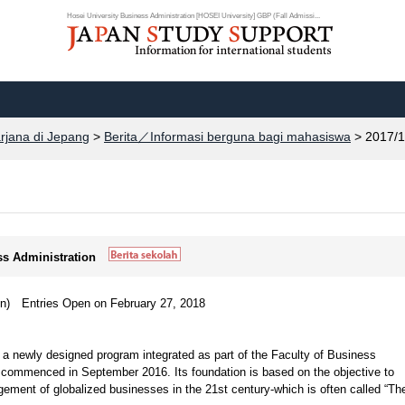
Hosei University Business Administration [HOSEI University] GBP (Fall Admissi...
arjana di Jepang
>
Berita／Informasi berguna bagi mahasiswa
> 2017/1
ss Administration
on) Entries Open on February 27, 2018
a newly designed program integrated as part of the Faculty of Business
at commenced in September 2016. Its foundation is based on the objective to
ment of globalized businesses in the 21st century-which is often called “Th