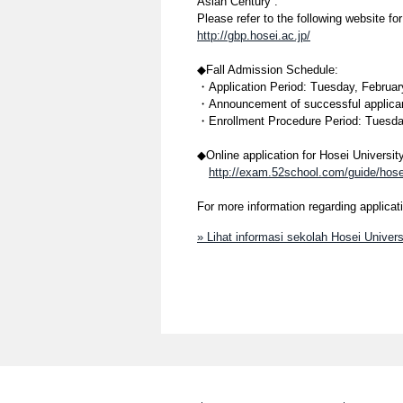
Asian Century”.
Please refer to the following website f
http://gbp.hosei.ac.jp/
◆Fall Admission Schedule:
・Application Period: Tuesday, Februar
・Announcement of successful applica
・Enrollment Procedure Period: Tuesda
◆Online application for Hosei Universit
http://exam.52school.com/guide/hose
For more information regarding applicat
» Lihat informasi sekolah Hosei Univer