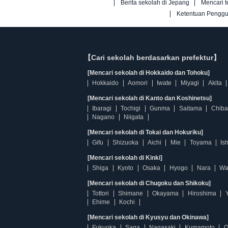
Berita sekolah di Jepang
Mencari t
Ketentuan Pengg
【Cari sekolah berdasarkan prefektur】
[Mencari sekolah di Hokkaido dan Tohoku]
Hokkaido
Aomori
Iwate
Miyagi
Akita
[Mencari sekolah di Kanto dan Koshinetsu]
Ibaragi
Tochigi
Gunma
Saitama
Chiba
Nagano
Niigata
[Mencari sekolah di Tokai dan Hokuriku]
Gifu
Shizuoka
Aichi
Mie
Toyama
Is
[Mencari sekolah di Kinki]
Shiga
Kyoto
Osaka
Hyogo
Nara
Wa
[Mencari sekolah di Chugoku dan Shikoku]
Tottori
Shimane
Okayama
Hiroshima
Ehime
Kochi
[Mencari sekolah di Kyusyu dan Okinawa]
Fukuoka
Saga
Nagasaki
Kumamoto
O