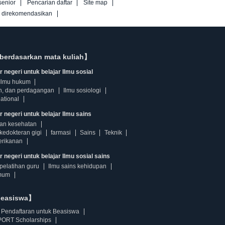
senior
Pencarian daftar
Site map
g direkomendasikan
berdasarkan mata kuliah】
 negeri untuk belajar Ilmu sosial
Ilmu hukum
n, dan perdagangan
Ilmu sosiologi
ational
r negeri untuk belajar Ilmu sains
dan kesehatan
kedokteran gigi
farmasi
Sains
Teknik
erikanan
 negeri untuk belajar Ilmu sosial sains
pelatihan guru
Ilmu sains kehidupan
mum
beasiswa】
Pendaftaran untuk Beasiswa
ORT Scholarships