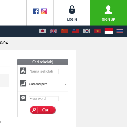
0/04
Cari dari peta
e