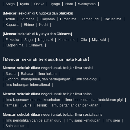
Shiga
Kyoto
Osaka
Hyogo
Nara
Wakayama
[Mencari sekolah di Chugoku dan Shikoku]
Tottori
Shimane
Okayama
Hiroshima
Yamaguchi
Tokushima
Kagawa
Ehime
Kochi
[Mencari sekolah di Kyusyu dan Okinawa]
Fukuoka
Saga
Nagasaki
Kumamoto
Oita
Miyazaki
Kagoshima
Okinawa
【Mencari sekolah berdasarkan mata kuliah】
Mencari sekolah diluar negeri untuk belajar Ilmu sosial
Sastra
Bahasa
Ilmu hukum
Ekonomi, manajemen, dan perdagangan
Ilmu sosiologi
Ilmu hubungan international
Mencari sekolah diluar negeri untuk belajar Ilmu sains
Ilmu keperaawatan dan kesehatan
Ilmu kedokteran dan kedokteran gigi
farmasi
Sains
Teknik
Ilmu pertanian dan perikanan
Mencari sekolah diluar negeri untuk belajar Ilmu sosial sains
Ilmu pendidikan dan pelatihan guru
Ilmu sains kehidupan
Ilmu seni
Sains umum