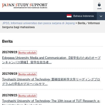
Bahasa Indonesia
JPSS, Informasi universitas dan pasca sarjana di Jepang
> Berita／Informasi
berguna bagi mahasiswa
Berita
2017/09/19
Edogawa University Media and Communication 【留学生のためのオープ
ンキャンパス開催】 留学生担当者...
2017/09/19
Toyohashi University of Technology 豊橋技術科学大学リーディングプロ
グラムの学生がグローバルサマ...
2017/09/15
Toyohashi University of Technology The 10th issue of TUT Research: e-