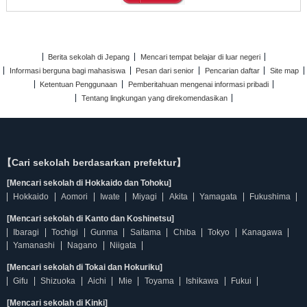
Berita sekolah di Jepang
Mencari tempat belajar di luar negeri
Informasi berguna bagi mahasiswa
Pesan dari senior
Pencarian daftar
Site map
Ketentuan Penggunaan
Pemberitahuan mengenai informasi pribadi
Tentang lingkungan yang direkomendasikan
【Cari sekolah berdasarkan prefektur】
[Mencari sekolah di Hokkaido dan Tohoku]
Hokkaido
Aomori
Iwate
Miyagi
Akita
Yamagata
Fukushima
[Mencari sekolah di Kanto dan Koshinetsu]
Ibaragi
Tochigi
Gunma
Saitama
Chiba
Tokyo
Kanagawa
Yamanashi
Nagano
Niigata
[Mencari sekolah di Tokai dan Hokuriku]
Gifu
Shizuoka
Aichi
Mie
Toyama
Ishikawa
Fukui
[Mencari sekolah di Kinki]