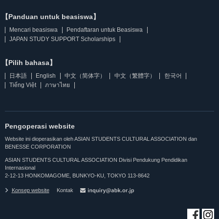
【Panduan untuk beasiswa】
Mencari beasiswa
Pendaftaran untuk Beasiswa
JAPAN STUDY SUPPORT Scholarships
【Pilih bahasa】
日本語
English
中文（简体字）
中文（繁體字）
한국어
Tiếng Việt
ภาษาไทย
Pengoperasi website
Website ini dioperasikan oleh ASIAN STUDENTS CULTURAL ASSOCIATION dan
BENESSE CORPORATION
ASIAN STUDENTS CULTURAL ASSOCIATION Divisi Pendukung Pendidikan
Internasional
2-12-13 HONKOMAGOME, BUNKYO-KU, TOKYO 113-8642
Konsep website
Kontak