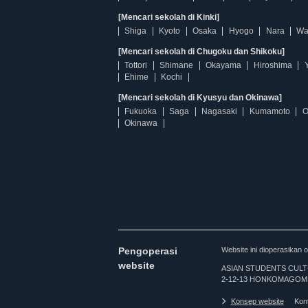
[Mencari sekolah di Kinki]
Shiga
Kyoto
Osaka
Hyogo
Nara
Wa
[Mencari sekolah di Chugoku dan Shikoku]
Tottori
Shimane
Okayama
Hiroshima
Ehime
Kochi
[Mencari sekolah di Kyusyu dan Okinawa]
Fukuoka
Saga
Nagasaki
Kumamoto
O
Okinawa
Pengoperasi
Website ini dioperasi
website
ASIAN STUDENTS CULTURA
2-12-13 HONKOMAGOME
Konsep website
Kon