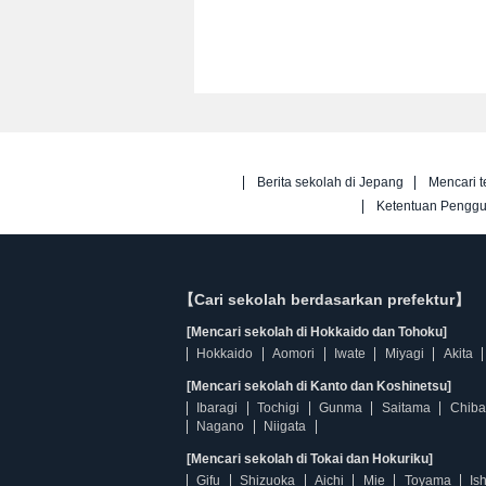
Berita sekolah di Jepang
Mencari t
Ketentuan Pengg
【Cari sekolah berdasarkan prefektur】
[Mencari sekolah di Hokkaido dan Tohoku]
Hokkaido
Aomori
Iwate
Miyagi
Akita
[Mencari sekolah di Kanto dan Koshinetsu]
Ibaragi
Tochigi
Gunma
Saitama
Chiba
Nagano
Niigata
[Mencari sekolah di Tokai dan Hokuriku]
Gifu
Shizuoka
Aichi
Mie
Toyama
Is