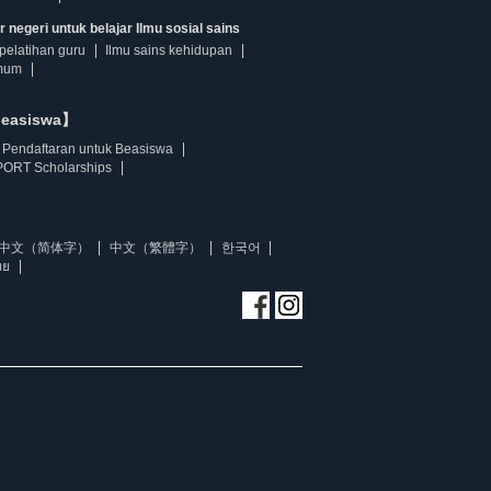
 negeri untuk belajar Ilmu sosial sains
pelatihan guru
Ilmu sains kehidupan
mum
beasiswa】
Pendaftaran untuk Beasiswa
ORT Scholarships
中文（简体字）
中文（繁體字）
한국어
ทย