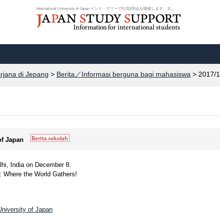
International University of Japan インド・デリーでIUJ説明会を開催します。大...
arjana di Jepang
>
Berita／Informasi berguna bagi mahasiswa
> 2017/1
 of Japan
elhi, India on December 8.
J: Where the World Gathers!
University of Japan