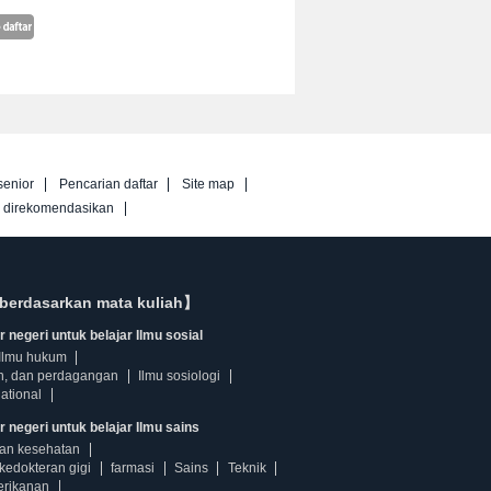
senior
Pencarian daftar
Site map
g direkomendasikan
berdasarkan mata kuliah】
 negeri untuk belajar Ilmu sosial
Ilmu hukum
n, dan perdagangan
Ilmu sosiologi
ational
r negeri untuk belajar Ilmu sains
dan kesehatan
kedokteran gigi
farmasi
Sains
Teknik
erikanan