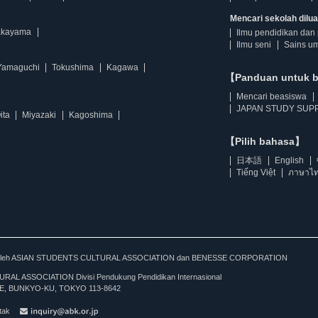
Mencari sekolah diluar
kayama
Ilmu pendidikan dan 
Ilmu seni
Sains u
Yamaguchi
Tokushima
Kagawa
【Panduan untuk 
Mencari beasiswa
JAPAN STUDY SUPP
ita
Miyazaki
Kagoshima
【Pilih bahasa】
日本語
English
Tiếng Việt
ภาษาไ
kan oleh ASIAN STUDENTS CULTURAL ASSOCIATION dan BENESSE CORPORATION
L ASSOCIATION Divisi Pendukung Pendidikan Internasional
, BUNKYO-KU, TOKYO 113-8642
tak