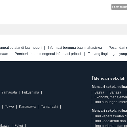
empat belajar di luar negeri
Informasi berguna bagi mahasiswa
Pesan dari 
unaan
Pemberitahuan mengenai informasi pribadi
Tentang lingkungan yan
【Mencari sekolah 
Mencari sekolah diluar
Yamagata
Fukushima
Sastra
Bahasa
Ekonomi, manajeme
Ilmu hubungan intern
Tokyo
Kanagawa
Yamanashi
Mencari sekolah dilua
Ilmu keperaawatan 
Ilmu kedokteran dan 
hikawa
Fukui
Ilmu pertanian dan p