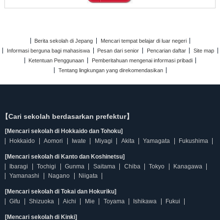
Berita sekolah di Jepang
Mencari tempat belajar di luar negeri
Informasi berguna bagi mahasiswa
Pesan dari senior
Pencarian daftar
Site map
Ketentuan Penggunaan
Pemberitahuan mengenai informasi pribadi
Tentang lingkungan yang direkomendasikan
【Cari sekolah berdasarkan prefektur】
[Mencari sekolah di Hokkaido dan Tohoku]
Hokkaido
Aomori
Iwate
Miyagi
Akita
Yamagata
Fukushima
[Mencari sekolah di Kanto dan Koshinetsu]
Ibaragi
Tochigi
Gunma
Saitama
Chiba
Tokyo
Kanagawa
Yamanashi
Nagano
Niigata
[Mencari sekolah di Tokai dan Hokuriku]
Gifu
Shizuoka
Aichi
Mie
Toyama
Ishikawa
Fukui
[Mencari sekolah di Kinki]