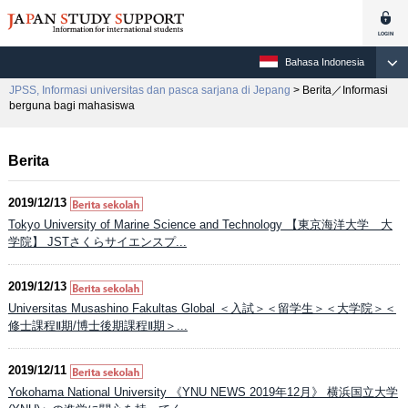
Bahasa Indonesia
JPSS, Informasi universitas dan pasca sarjana di Jepang
> Berita／Informasi
berguna bagi mahasiswa
Berita
2019/12/13
Tokyo University of Marine Science and Technology 【東京海洋大学 大
学院】 JSTさくらサイエンスプ...
2019/12/13
Universitas Musashino Fakultas Global ＜入試＞＜留学生＞＜大学院＞＜
修士課程Ⅱ期/博士後期課程Ⅱ期＞...
2019/12/11
Yokohama National University 《YNU NEWS 2019年12月》 横浜国立大学