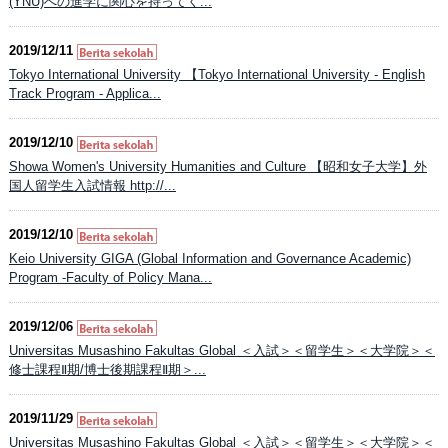
(YNU)への進学に関心を持ってく...
2019/12/11
Tokyo International University 【Tokyo International University - English
Track Program - Applica...
2019/12/10
Showa Women's University Humanities and Culture 【昭和女子大学】外
国人留学生入試情報 http://...
2019/12/10
Keio University GIGA (Global Information and Governance Academic)
Program -Faculty of Policy Mana...
2019/12/06
Universitas Musashino Fakultas Global ＜入試＞＜留学生＞＜大学院＞＜
修士課程Ⅱ期/博士後期課程Ⅱ期＞...
2019/11/29
Universitas Musashino Fakultas Global ＜入試＞＜留学生＞＜大学院＞＜