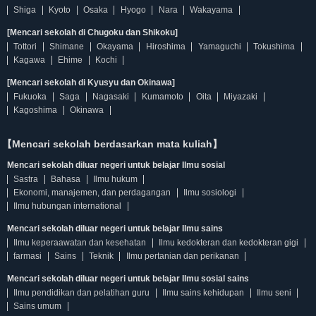
Shiga
Kyoto
Osaka
Hyogo
Nara
Wakayama
[Mencari sekolah di Chugoku dan Shikoku]
Tottori
Shimane
Okayama
Hiroshima
Yamaguchi
Tokushima
Kagawa
Ehime
Kochi
[Mencari sekolah di Kyusyu dan Okinawa]
Fukuoka
Saga
Nagasaki
Kumamoto
Oita
Miyazaki
Kagoshima
Okinawa
【Mencari sekolah berdasarkan mata kuliah】
Mencari sekolah diluar negeri untuk belajar Ilmu sosial
Sastra
Bahasa
Ilmu hukum
Ekonomi, manajemen, dan perdagangan
Ilmu sosiologi
Ilmu hubungan international
Mencari sekolah diluar negeri untuk belajar Ilmu sains
Ilmu keperaawatan dan kesehatan
Ilmu kedokteran dan kedokteran gigi
farmasi
Sains
Teknik
Ilmu pertanian dan perikanan
Mencari sekolah diluar negeri untuk belajar Ilmu sosial sains
Ilmu pendidikan dan pelatihan guru
Ilmu sains kehidupan
Ilmu seni
Sains umum