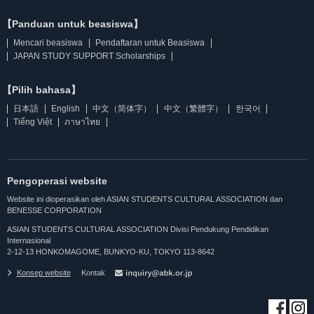
【Panduan untuk beasiswa】
Mencari beasiswa
Pendaftaran untuk Beasiswa
JAPAN STUDY SUPPORT Scholarships
【Pilih bahasa】
日本語
English
中文（简体字）
中文（繁體字）
한국어
Tiếng Việt
ภาษาไทย
Pengoperasi website
Website ini dioperasikan oleh ASIAN STUDENTS CULTURAL ASSOCIATION dan
BENESSE CORPORATION
ASIAN STUDENTS CULTURAL ASSOCIATION Divisi Pendukung Pendidikan
Internasional
2-12-13 HONKOMAGOME, BUNKYO-KU, TOKYO 113-8642
Konsep website
Kontak