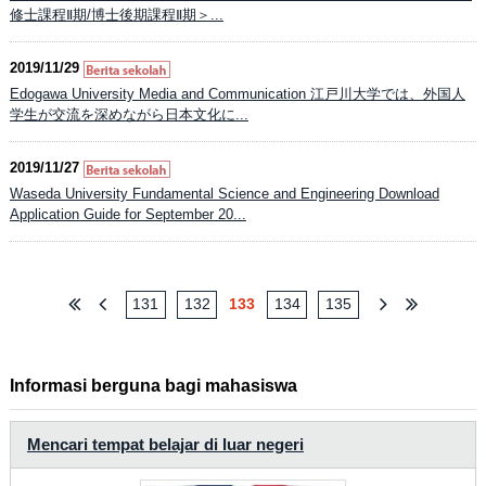
修士課程Ⅱ期/博士後期課程Ⅱ期＞...
2019/11/29
Edogawa University Media and Communication 江戸川大学では、外国人
学生が交流を深めながら日本文化に...
2019/11/27
Waseda University Fundamental Science and Engineering Download
Application Guide for September 20...
131
132
133
134
135
Informasi berguna bagi mahasiswa
Mencari tempat belajar di luar negeri