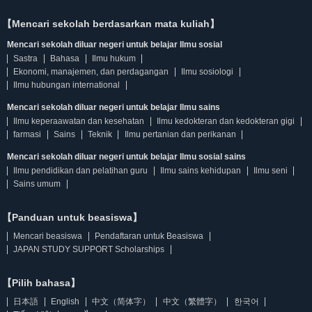
【Mencari sekolah berdasarkan mata kuliah】
Mencari sekolah diluar negeri untuk belajar Ilmu sosial
Sastra
Bahasa
Ilmu hukum
Ekonomi, manajemen, dan perdagangan
Ilmu sosiologi
Ilmu hubungan international
Mencari sekolah diluar negeri untuk belajar Ilmu sains
Ilmu keperaawatan dan kesehatan
Ilmu kedokteran dan kedokteran gigi
farmasi
Sains
Teknik
Ilmu pertanian dan perikanan
Mencari sekolah diluar negeri untuk belajar Ilmu sosial sains
Ilmu pendidikan dan pelatihan guru
Ilmu sains kehidupan
Ilmu seni
Sains umum
【Panduan untuk beasiswa】
Mencari beasiswa
Pendaftaran untuk Beasiswa
JAPAN STUDY SUPPORT Scholarships
【Pilih bahasa】
日本語
English
中文（简体字）
中文（繁體字）
한국어