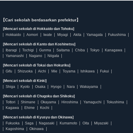
【Cari sekolah berdasarkan prefektur】
[Mencari sekolah di Hokkaido dan Tohoku]
Hokkaido
Aomori
Iwate
Miyagi
Akita
Yamagata
Fukushima
[Mencari sekolah di Kanto dan Koshinetsu]
Ibaragi
Tochigi
Gunma
Saitama
Chiba
Tokyo
Kanagawa
Yamanashi
Nagano
Niigata
[Mencari sekolah di Tokai dan Hokuriku]
Gifu
Shizuoka
Aichi
Mie
Toyama
Ishikawa
Fukui
[Mencari sekolah di Kinki]
Shiga
Kyoto
Osaka
Hyogo
Nara
Wakayama
[Mencari sekolah di Chugoku dan Shikoku]
Tottori
Shimane
Okayama
Hiroshima
Yamaguchi
Tokushima
Kagawa
Ehime
Kochi
[Mencari sekolah di Kyusyu dan Okinawa]
Fukuoka
Saga
Nagasaki
Kumamoto
Oita
Miyazaki
Kagoshima
Okinawa