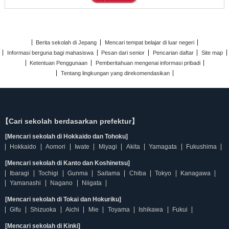
Berita sekolah di Jepang
Mencari tempat belajar di luar negeri
Informasi berguna bagi mahasiswa
Pesan dari senior
Pencarian daftar
Site map
Ketentuan Penggunaan
Pemberitahuan mengenai informasi pribadi
Tentang lingkungan yang direkomendasikan
【Cari sekolah berdasarkan prefektur】
[Mencari sekolah di Hokkaido dan Tohoku]
Hokkaido
Aomori
Iwate
Miyagi
Akita
Yamagata
Fukushima
[Mencari sekolah di Kanto dan Koshinetsu]
Ibaragi
Tochigi
Gunma
Saitama
Chiba
Tokyo
Kanagawa
Yamanashi
Nagano
Niigata
[Mencari sekolah di Tokai dan Hokuriku]
Gifu
Shizuoka
Aichi
Mie
Toyama
Ishikawa
Fukui
[Mencari sekolah di Kinki]