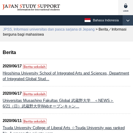
Bahasa Indonesia
JPSS, Informasi universitas dan pasca sarjana di Jepang
> Berita／Informasi
berguna bagi mahasiswa
Berita
2020/06/17
Hiroshima University School of Integrated Arts and Sciences, Department
of Integrated Global Stud...
2020/06/17
Universitas Musashino Fakultas Global 武蔵野大学 ＜NEWS＞
6/21（日）武蔵野大学Webオープンキャン...
2020/06/11
Tsuda University College of Liberal Arts ☆Tsuda University was ranked