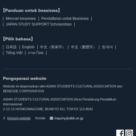
【Panduan untuk beasiswa】
Mencari beasiswa
Pendaftaran untuk Beasiswa
JAPAN STUDY SUPPORT Scholarships
【Pilih bahasa】
日本語
English
中文（简体字）
中文（繁體字）
한국어
Tiếng Việt
ภาษาไทย
Pengoperasi website
Website ini dioperasikan oleh ASIAN STUDENTS CULTURAL ASSOCIATION dan
BENESSE CORPORATION
ASIAN STUDENTS CULTURAL ASSOCIATION Divisi Pendukung Pendidikan
Internasional
2-12-13 HONKOMAGOME, BUNKYO-KU, TOKYO 113-8642
Konsep website
Kontak