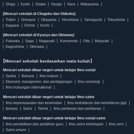
Shiga
Kyoto
Osaka
Hyogo
Nara
Wakayama
[Mencari sekolah di Chugoku dan Shikoku]
Tottori
Shimane
Okayama
Hiroshima
Yamaguchi
Tokushima
Kagawa
Ehime
Kochi
[Mencari sekolah di Kyusyu dan Okinawa]
Fukuoka
Saga
Nagasaki
Kumamoto
Oita
Miyazaki
Kagoshima
Okinawa
【Mencari sekolah berdasarkan mata kuliah】
Mencari sekolah diluar negeri untuk belajar Ilmu sosial
Sastra
Bahasa
Ilmu hukum
Ekonomi, manajemen, dan perdagangan
Ilmu sosiologi
Ilmu hubungan international
Mencari sekolah diluar negeri untuk belajar Ilmu sains
Ilmu keperaawatan dan kesehatan
Ilmu kedokteran dan kedokteran gigi
farmasi
Sains
Teknik
Ilmu pertanian dan perikanan
Mencari sekolah diluar negeri untuk belajar Ilmu sosial sains
Ilmu pendidikan dan pelatihan guru
Ilmu sains kehidupan
Ilmu seni
Sains umum